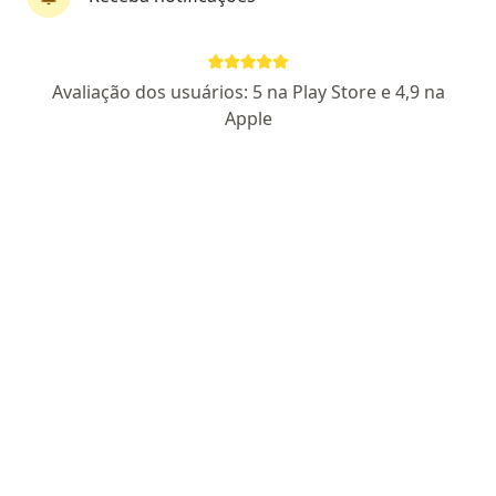
Avaliação dos usuários: 5 na Play Store e 4,9 na
Dra. Carla Maria Franco Dias
Apple
·
Mais
Especialista em reprodução humana, Ginecologista
56 opiniões
CRM SP 220560
- RQE Nº: 992421
Endereço 1
Endereço 2
Teleconsulta
Av. Cel. Fernando Ferreira Leite, 1540 - Sala 8 - Centro Médico Ribeirão Shopping, Ribeirão Preto, Ribeirão Preto
•
Mapa
CEFERP - Centro de Fertilidade de Ribeirão Preto
Consulta de reprodução humana / infertilidade
a partir de r$ 400
Esse especialista não oferece agendamento online para esse endereço.
Solicite um atendimento