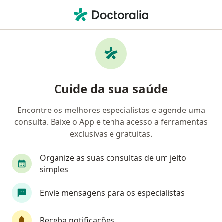
Men
Consulta De Reprodução Humana Infertilidade • Ribeirão Preto, São Paulo SP
Filtros
• 1
Convênio
Mapa
Consulta de reprodução humana /
Cuide da sua saúde
infertilidade em Ribeirão Preto: clínicas e
especialistas
Encontre os melhores especialistas e agende uma
consulta. Baixe o App e tenha acesso a ferramentas
Qual especialização você está procurando?
exclusivas e gratuitas.
Ginecologista
Especialista em Reprodução H
Organize as suas consultas de um jeito
simples
Envie mensagens para os especialistas
Receba notificações