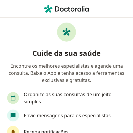
Men
Consulta Endocrinologia E Metabologia • Juiz de Fora, Minas Gerais MG
Filtros
• 1
Convênio
Mapa
Consulta Endocrinologia e Metabologia em
Cuide da sua saúde
Juiz de Fora: clínicas e especialistas
Encontre os melhores especialistas e agende uma
consulta. Baixe o App e tenha acesso a ferramentas
Que tipo de consulta você quer agendar?
exclusivas e gratuitas.
Consulta Endocrinologia e Metabologia
Organize as suas consultas de um jeito
simples
Envie mensagens para os especialistas
Receba notificações