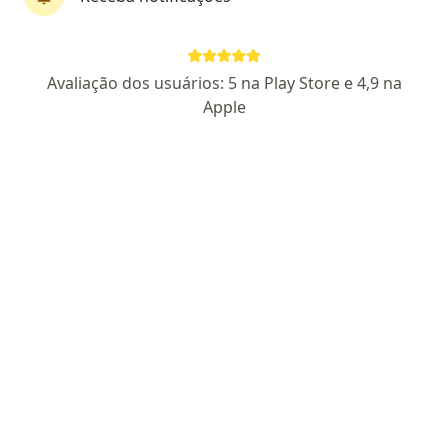
Dra. Rafaella Galo Padula
Avaliação dos usuários: 5 na Play Store e 4,9 na
·
Mais
Endocrinologista
Apple
186 opiniões
CRM MG 52400
- RQE Nº: 46543
Pacientes fiéis
Rua Sampaio 261, Granbery, Juiz de Fora
•
Mapa
INSTITUTO SALUTE
Consulta Endocrinologia e Metabologia
a partir de r$ 170
Esse especialista não oferece agendamento online para esse endereço.
Solicite um atendimento