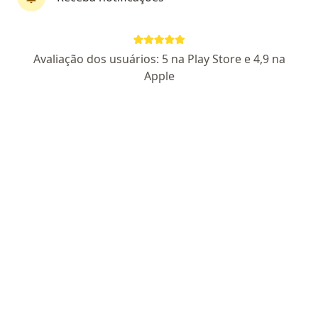
Dra. Thaís Parente
Avaliação dos usuários: 5 na Play Store e 4,9 na
·
Mais
Nutricionista
Apple
45 opiniões
CRN4 25104049
Endereço
Teleconsulta
Av. Rio Branco, 404 - sala 801, Florianópolis
•
Mapa
Sinapse – Núcleo Integrado de Saúde Mental
Consulta nutricionista
R$ 150
Esse especialista não oferece agendamento online para esse endereço.
Solicite um atendimento