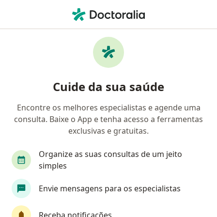
Men
Consulta Nutricionista • Florianópolis, Santa Catarina SC
Filtros
• 1
Convênio
Mapa
Consulta nutricionista em Florianópolis:
Cuide da sua saúde
clínicas e especialistas
Encontre os melhores especialistas e agende uma
consulta. Baixe o App e tenha acesso a ferramentas
Qual especialização você está procurando?
exclusivas e gratuitas.
Nutricionista
Médico clínico geral
Psicól
Organize as suas consultas de um jeito
simples
Envie mensagens para os especialistas
Receba notificações