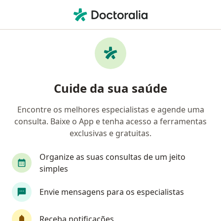
Men
Consulta Nutrologia • Barueri, São Paulo SP
Filtros
• 1
Convênio
Mapa
Consulta nutrologia em Barueri: clínicas e
Cuide da sua saúde
especialistas
Encontre os melhores especialistas e agende uma
consulta. Baixe o App e tenha acesso a ferramentas
Qual especialização você está procurando?
exclusivas e gratuitas.
Nutrólogo
Endocrinologista
Nutricionist
Organize as suas consultas de um jeito
simples
Envie mensagens para os especialistas
Receba notificações