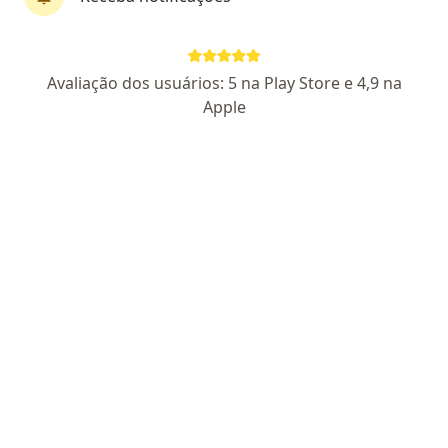
Dr. Gabriel Pavani Patriota
Avaliação dos usuários: 5 na Play Store e 4,9 na
·
Mais
Nutrólogo, Endocrinologista
Apple
79 opiniões
CRM SP 198857 - RQE não encontrado
Avenida Ipanema 165, sala 707, Santana de Parnaíba
•
Mapa
IK medicina integrada
Consulta nutrologia
R$ 800
Esse especialista não oferece agendamento online para esse endereço.
Solicite um atendimento