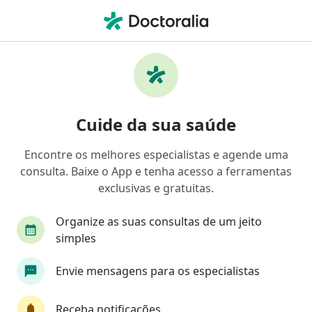
Men
Consulta Oftalmologia • Pindamonhangaba, São Paulo SP
Filtros
• 1
Mapa
Consulta Oftalmologia em
Cuide da sua saúde
Pindamonhangaba: clínicas e especialistas
Encontre os melhores especialistas e agende uma
consulta. Baixe o App e tenha acesso a ferramentas
exclusivas e gratuitas.
Organize as suas consultas de um jeito
simples
HOC - Hospital de Olhos E Clínicas
Envie mensagens para os especialistas
·
Mais
Angiologista, Cardiologista, Cirurgião plástico
5852 opiniões
Receba notificações