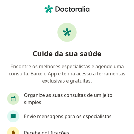
Men
Consulta Particular • Belo Horizonte, Minas Gerais MG
Filtros
• 1
Convênio
Mapa
Consulta particular em Belo Horizonte:
Cuide da sua saúde
clínicas e especialistas
Encontre os melhores especialistas e agende uma
consulta. Baixe o App e tenha acesso a ferramentas
Qual especialização você está procurando?
exclusivas e gratuitas.
Ginecologista
Cardiologista
Médico clínic
Organize as suas consultas de um jeito
simples
Envie mensagens para os especialistas
Receba notificações