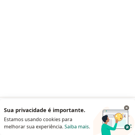
Perguntas frequentes
Aplicações móveis
Blog para pacientes
Para especialistas e clínicas
Preço
Solução para especialistas
Solução para clinicas
Noa Notes
novo
Conteúdos
Termos de uso
Alerta de segurança
Central de Ajuda para clientes
Contato
Sua privacidade é importante.
Acessar App
Doctoralia - Homepage
Estamos usando cookies para
Doctoralia Brasil Serviços Online e Software Ltda
melhorar sua experiência.
Saiba mais
.
Continuar pelo site da Doctoralia
Rua Visconde do Rio Branco, 1488 - 2º andar - Batel