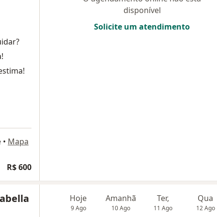
disponível
Solicite um atendimento
uidar?
!
estima!
e
•
Mapa
R$ 600
labella
Hoje
Amanhã
Ter,
Qua
9 Ago
10 Ago
11 Ago
12 Ago