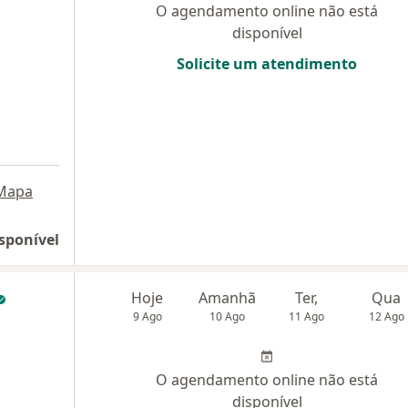
O agendamento online não está
disponível
Solicite um atendimento
Mapa
sponível
Hoje
Amanhã
Ter,
Qua
9 Ago
10 Ago
11 Ago
12 Ago
O agendamento online não está
disponível