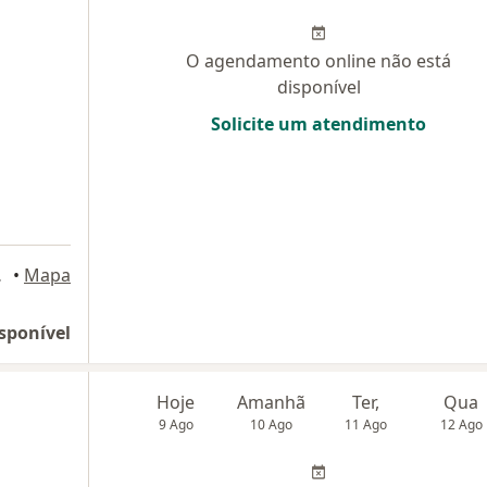
O agendamento online não está
disponível
Solicite um atendimento
Horizonte
•
Mapa
sponível
Hoje
Amanhã
Ter,
Qua
9 Ago
10 Ago
11 Ago
12 Ago