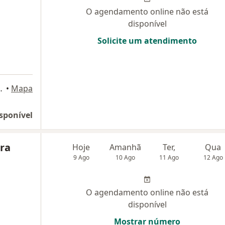
O agendamento online não está
disponível
Solicite um atendimento
onários- Savassi, Belo Horizonte
•
Mapa
sponível
ira
Hoje
Amanhã
Ter,
Qua
9 Ago
10 Ago
11 Ago
12 Ago
O agendamento online não está
disponível
Mostrar número