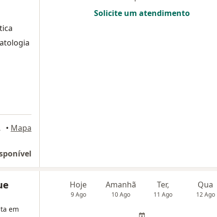
Solicite um atendimento
tica
atologia
rizonte
•
Mapa
sponível
ue
Hoje
Amanhã
Ter,
Qua
9 Ago
10 Ago
11 Ago
12 Ago
sta em