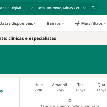
dade, doença ou nome
cidade ou região
Datas disponíveis
Bairros
Mais filtros
e: clínicas e especialistas
Hoje
Amanhã
Ter,
Qua
9 Ago
10 Ago
11 Ago
12 Ago
O agendamento online não está