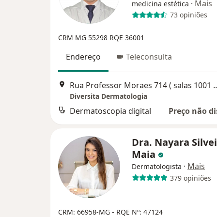
·
Mais
medicina estética
73 opiniões
CRM MG 55298 RQE 36001
Endereço
Teleconsulta
Rua Professor Moraes 714 ( salas 1001 e 1002) Funci
Diversita Dermatologia
Dermatoscopia digital
Preço não di
Dra. Nayara Silve
Maia
·
Mais
Dermatologista
379 opiniões
CRM: 66958-MG
- RQE Nº: 47124