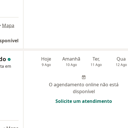
•
Mapa
sponível
ado
Hoje
Amanhã
Ter,
Qua
9 Ago
10 Ago
11 Ago
12 Ago
sta em
O agendamento online não está
disponível
Solicite um atendimento