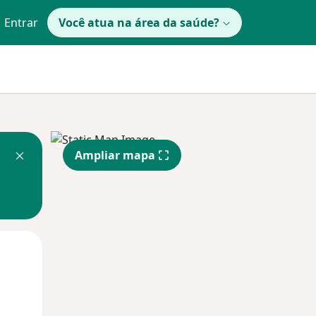
Entrar
Você atua na área da saúde?
Ampliar mapa
Qui,
Sex,
Sáb,
13 Ago
14 Ago
15 Ago