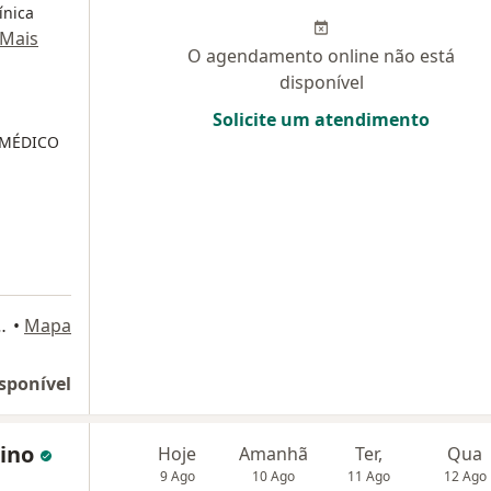
ínica
Mais
O agendamento online não está
disponível
Solicite um atendimento
 (MÉDICO
ala 1001, Belo Horizonte
•
Mapa
sponível
uino
Hoje
Amanhã
Ter,
Qua
9 Ago
10 Ago
11 Ago
12 Ago