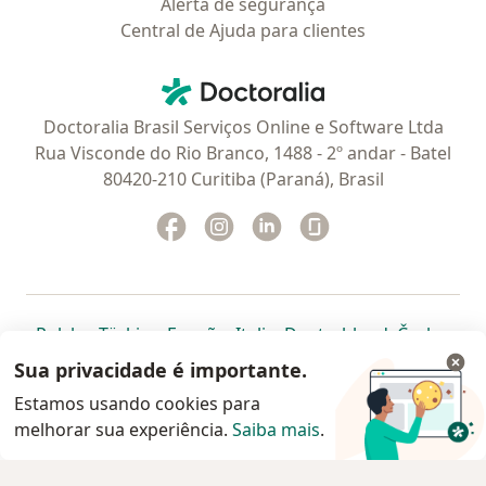
Alerta de segurança
Central de Ajuda para clientes
Contato
Doctoralia - Homepage
Doctoralia Brasil Serviços Online e Software Ltda
Rua Visconde do Rio Branco, 1488 - 2º andar - Batel
80420-210 Curitiba (Paraná), Brasil
Facebook
abre num novo separador
Instagram
abre num novo separador
Linkedin
abre num novo separad
Glassdoor
abre num novo se
abre num novo separador
abre num novo separador
abre num novo separador
abre num novo separado
abre num n
abre
Polska
,
Türkiye
,
España
,
Italia
,
Deutschland
,
Česko
,
abre num novo separador
abre num novo separador
abre num novo separador
abre num novo separa
abre num no
abre n
Portugal
,
México
,
Chile
,
Brasil
,
Argentina
,
Perú
,
Sua privacidade é importante.
abre num novo separad
Colombia
Estamos usando cookies para
melhorar sua experiência.
www.doctoralia.com.br © 2026 - Agende agora sua
Saiba mais
.
consulta