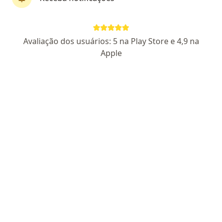
Dra. Carolina Martins
Avaliação dos usuários: 5 na Play Store e 4,9 na
Dermatologista, Especialista em medicina estética,
Apple
·
Mais
Especialista em clínica médica
523 opiniões
CRM SP 133941/RQE 61953
- Dermatologia RQE 61953
-
Clínica Médica RQE 67874
Endereço
Teleconsulta
Rua Bernardo Guimarães, 105 Sala 906 Torre Business, Sorocaba
•
Mapa
Amis Medicina Integrada
Excisao E Sutura Simples
Preço não disponível
Esse especialista não oferece agendamento online para esse endereço.
Solicite um atendimento