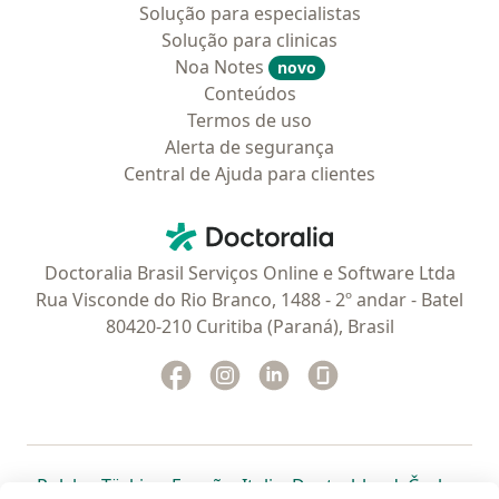
Solução para especialistas
Solução para clinicas
Noa Notes
novo
Conteúdos
Termos de uso
Alerta de segurança
Central de Ajuda para clientes
Contato
Doctoralia - Homepage
Doctoralia Brasil Serviços Online e Software Ltda
Rua Visconde do Rio Branco, 1488 - 2º andar - Batel
80420-210 Curitiba (Paraná), Brasil
Facebook
abre num novo separador
Instagram
abre num novo separador
Linkedin
abre num novo separad
Glassdoor
abre num novo se
abre num novo separador
abre num novo separador
abre num novo separador
abre num novo separado
abre num n
abre
Polska
,
Türkiye
,
España
,
Italia
,
Deutschland
,
Česko
,