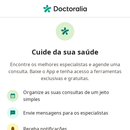
Men
Primeira Consulta Ginecologia E Obstetrícia • Fortaleza, Ceará CE
Filtros
• 1
Convênio
Mapa
Primeira consulta ginecologia e obstetrícia
Cuide da sua saúde
em Fortaleza: clínicas e especialistas
Encontre os melhores especialistas e agende uma
consulta. Baixe o App e tenha acesso a ferramentas
Qual especialização você está procurando?
exclusivas e gratuitas.
Ginecologista
Mastologista
Radiologista
Organize as suas consultas de um jeito
simples
Envie mensagens para os especialistas
Receba notificações