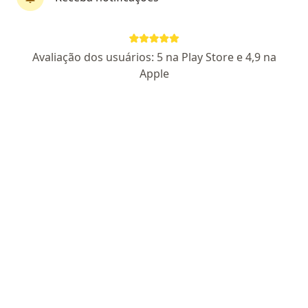
Perfil novo
Avaliação dos usuários: 5 na Play Store e 4,9 na
Dra. Amanda Galdino
Apple
·
Mais
Ginecologista
3 opiniões
CRM CE 23618
- RQE 19105
Endereço
Teleconsulta
Rua Coronel Linhares 950, Fortaleza
•
Mapa
Espaço do Bem Viver
Primeira consulta ginecologia e obstetrícia
Preço não disponível
Esse especialista não oferece agendamento online para esse endereço.
Solicite um atendimento