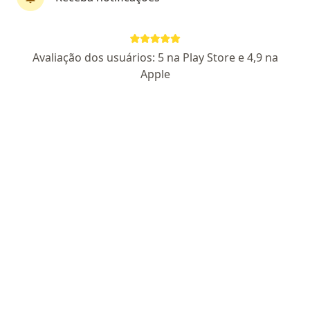
Dra. Ana Virginia Elihimas Alencar
Avaliação dos usuários: 5 na Play Store e 4,9 na
·
Mais
Oftalmologista
Apple
179 opiniões
CRM PE 20638
AMB Nº186297
RQE N 10360
Av. Domingos Ferreira, 636, Clinical Center, Salas 613/614 e 615 - 6º andar, Recife
•
Mapa
GORE Oftalmologia
Primeira consulta Oftalmologia
Consultar valores
Esse especialista não oferece agendamento online para esse endereço.
Solicite um atendimento