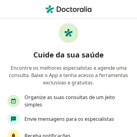
Men
Primeira Consulta Oftalmologia • Recife, Pernambuco PE
Filtros
• 1
Convênio
Mapa
Primeira consulta Oftalmologia em Recife:
Cuide da sua saúde
clínicas e especialistas
Encontre os melhores especialistas e agende uma
consulta. Baixe o App e tenha acesso a ferramentas
Qual especialização você está procurando?
exclusivas e gratuitas.
Oftalmologista
Médico clínico geral
Anest
Organize as suas consultas de um jeito
simples
Envie mensagens para os especialistas
Receba notificações