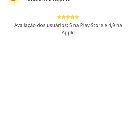
Dr. Felipe Marques de Oliveira
Avaliação dos usuários: 5 na Play Store e 4,9 na
·
Mais
Otorrino
Apple
9 opiniões
CRM RS 48812
RQE Nº: 37451
Pacientes fiéis
Endereço
Teleconsulta
R. Primeiro de Março, 474, São Leopoldo
•
Mapa
Dr. Felipe Marques de Oliveira - Otorrinolaringologia e Rinoplastia.
Primeira consulta Otorrinolaringologia
Preço não disponível
Esse especialista não oferece agendamento online para esse endereço.
Solicite um atendimento