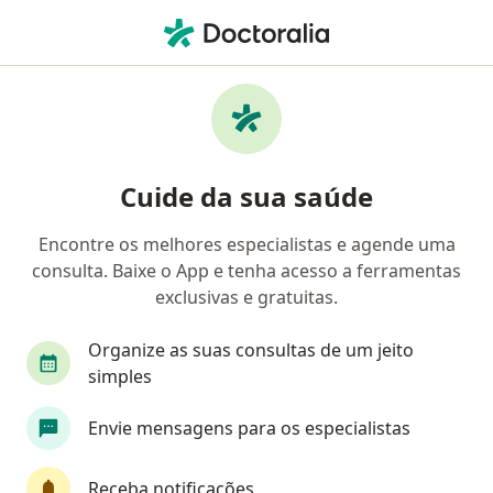
Men
Primeira Consulta Otorrinolaringologia • Novo Hamburgo, Rio Grande do Sul RS
Filtros
• 1
Convênio
Mapa
Primeira consulta Otorrinolaringologia em
Cuide da sua saúde
Novo Hamburgo: clínicas e especialistas
Encontre os melhores especialistas e agende uma
consulta. Baixe o App e tenha acesso a ferramentas
Qual especialização você está procurando?
exclusivas e gratuitas.
Otorrino
Nutricionista
Ortopedista - Tra
Organize as suas consultas de um jeito
simples
Envie mensagens para os especialistas
Receba notificações