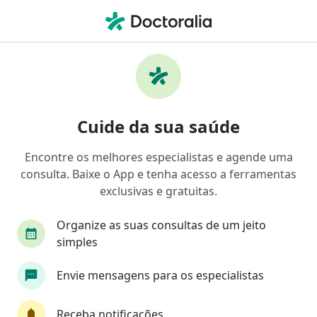
Men
Primeira Consulta Radiologia E Diagnóstico Por Imagem • Salvador, Bahia BA
Filtros
• 1
Convênio
Mapa
Primeira consulta Radiologia e Diagnóstico
Cuide da sua saúde
Por Imagem em Salvador: clínicas e
especialistas
Encontre os melhores especialistas e agende uma
consulta. Baixe o App e tenha acesso a ferramentas
Qual especialização você está procurando?
exclusivas e gratuitas.
Radiologista
Cardiologista
Ginecologista
Organize as suas consultas de um jeito
simples
Envie mensagens para os especialistas
Receba notificações