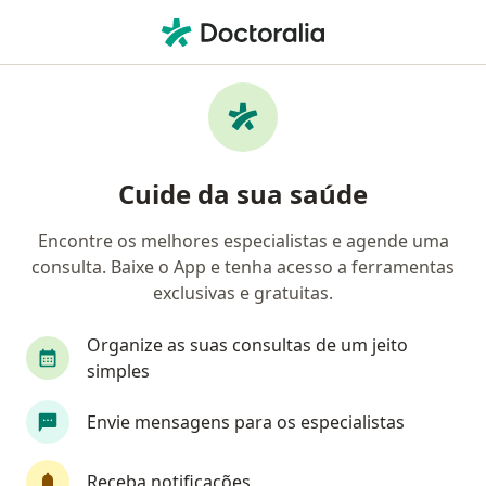
Men
Primeira Consulta Sexologia • Rio de Janeiro, Rio de Janeiro RJ
Filtros
• 1
Convênio
Mapa
Primeira consulta Sexologia em Rio de
Cuide da sua saúde
Janeiro: clínicas e especialistas
Encontre os melhores especialistas e agende uma
consulta. Baixe o App e tenha acesso a ferramentas
Qual especialização você está procurando?
exclusivas e gratuitas.
Psicólogo
Sexólogo
Psicanalista
Gine
Organize as suas consultas de um jeito
simples
Envie mensagens para os especialistas
Receba notificações