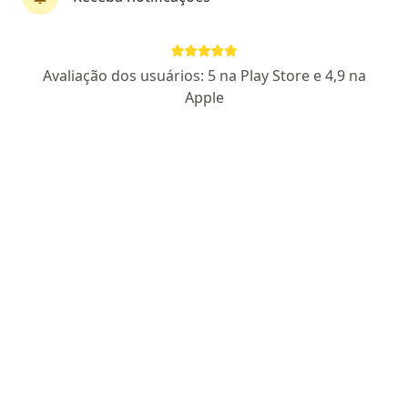
Pagamento online
Avaliação dos usuários: 5 na Play Store e 4,9 na
Dra. Adriana Andrade
Apple
·
Mais
Psicóloga, Psicanalista, Sexóloga
115 opiniões
CRP 01/26905
Especialista/Pós em Terapia Casal/Sexologia
Certificado de Excelência
Abordagem TCC - Ansiedade/Depressão e
Transtornos
APENAS ATENDIMENTO ONLINE - Av. Pres. Antônio Carlos - Centro, Rio de Janeiro - RJ, 20020-010, Rio de Janeiro
•
Mapa
SOMENTE ATENDIMENTO ONLINE- Adriana Andrade Psicologia- (Emito nota fiscal para reembolso)
Primeira consulta Sexologia
R$ 400
Esse especialista não oferece agendamento online para esse endereço.