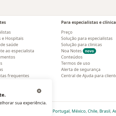
tes
Para especialistas e clínic
listas
Preço
s e Hospitais
Solução para especialistas
 de saúde
Solução para clinicas
te ao especialista
Noa Notes
novo
amentos
Conteúdos
os
Termos de uso
as
Alerta de segurança
tas frequentes
Central de Ajuda para client
ções móveis
ara pacientes
te.
lhorar sua experiência.
eparador
 novo separador
bre num novo separador
abre num novo separador
abre num novo separador
abre num novo separador
abre num novo separa
abre num novo
abre num
ab
Italia
,
Deutschland
,
Česko
,
Portugal
,
México
,
Chile
,
Brasil
,
A