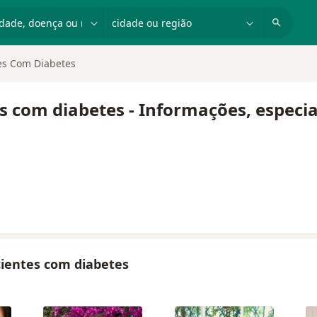
dade, doença ou nome
cidade ou região
tes Com Diabetes
s com diabetes - Informações, especia
acientes com diabetes