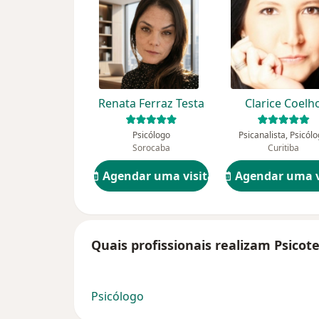
Renata Ferraz Testa
Clarice Coelh
Psicólogo
Psicanalista, Psicól
Sorocaba
Curitiba
Agendar uma visita
Agendar uma v
Quais profissionais realizam Psicot
Psicólogo