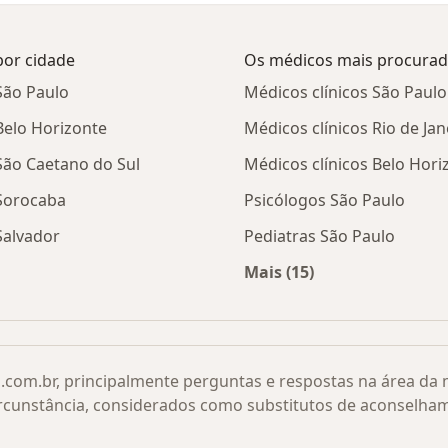
por cidade
Os médicos mais procura
São Paulo
Médicos clínicos São Paulo
Belo Horizonte
Médicos clínicos Rio de Jan
São Caetano do Sul
Médicos clínicos Belo Hori
 Sorocaba
Psicólogos São Paulo
Salvador
Pediatras São Paulo
Mais (15)
a pacientes com Diabetes por cidade
Mais na categoria: O
.com.br, principalmente perguntas e respostas na área da
rcunstância, considerados como substitutos de aconselha