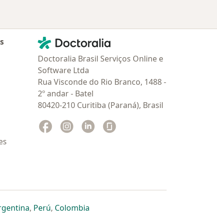
Contato
Doctoralia - Homepage
as
Doctoralia Brasil Serviços Online e
Software Ltda
Rua Visconde do Rio Branco, 1488 -
2º andar - Batel
80420-210 Curitiba (Paraná), Brasil
Facebook
abre num novo separador
Instagram
abre num novo separador
Linkedin
abre num novo separador
Glassdoor
abre num novo separador
es
dor
 separador
 novo separador
re num novo separador
abre num novo separador
abre num novo separador
abre num novo separador
rgentina
,
Perú
,
Colombia