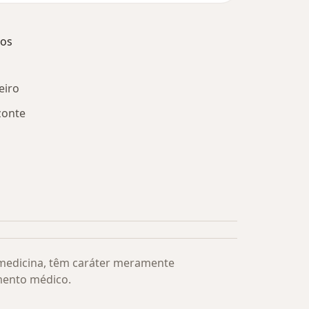
dos
eiro
zonte
s médicos mais procurados
 medicina, têm caráter meramente
mento médico.