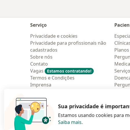
Serviço
Pacien
Privacidade e cookies
Especia
Privacidade para profissionais não
Clínica
cadastrados
Planos
Sobre nós
Pergun
Contato
Medic
Vagas
Serviç
Estamos contratando!
Termos e Condições
Doenc
Imprensa
Pergun
Lei da Igualdade Salarial
Aplica
Blog p
Sua privacidade é importan
Estamos usando cookies para me
Saiba mais
.
abre num novo s
abre num
a
Polska
,
Türkiye
,
España
,