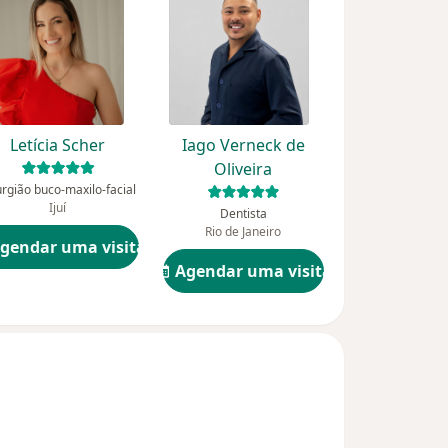
Letícia Scher
Iago Verneck de
Oliveira
urgião buco-maxilo-facial
Ijuí
Dentista
Rio de Janeiro
gendar uma visita
Agendar uma visita