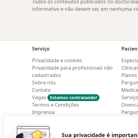
Todos os conteúdos publicados no doctoralia
informativo e não devem ser, em nenhuma ci
Serviço
Pacien
Privacidade e cookies
Especia
Privacidade para profissionais não
Clínica
cadastrados
Planos
Sobre nós
Pergun
Contato
Medic
Vagas
Serviç
Estamos contratando!
Termos e Condições
Doenc
Imprensa
Pergun
Lei da Igualdade Salarial
Aplica
Blog p
Sua privacidade é importan