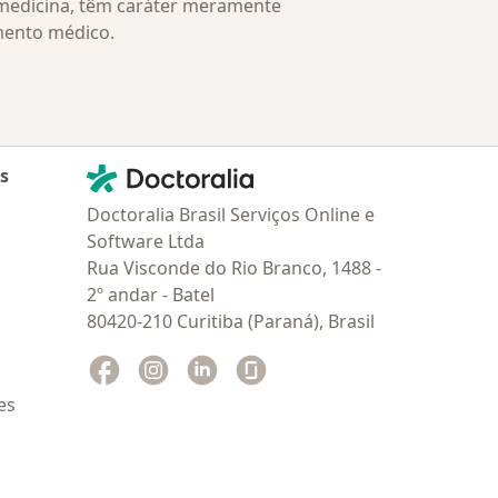
 medicina, têm caráter meramente
mento médico.
Contato
Doctoralia - Homepage
as
Doctoralia Brasil Serviços Online e
Software Ltda
Rua Visconde do Rio Branco, 1488 -
2º andar - Batel
80420-210 Curitiba (Paraná), Brasil
Facebook
abre num novo separador
Instagram
abre num novo separador
Linkedin
abre num novo separador
Glassdoor
abre num novo separador
es