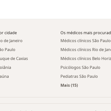
or cidade
Os médicos mais procura
o de Janeiro
Médicos clínicos São Paulo
ão Paulo
Médicos clínicos Rio de Jan
Duque de Caxias
Médicos clínicos Belo Hori
oiânia
Psicólogos São Paulo
taúna
Pediatras São Paulo
Mais (15)
de harmonização facial por cidade
Mais na categoria: O