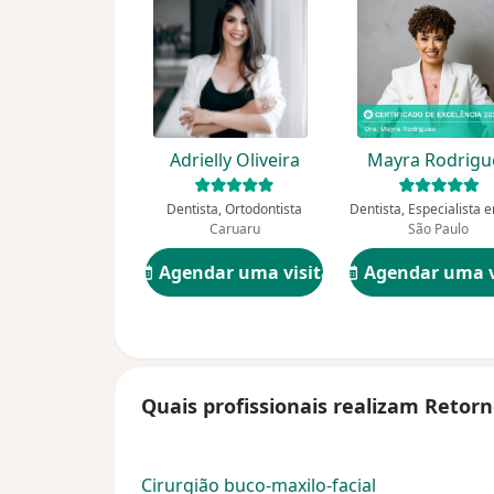
Adrielly Oliveira
Mayra Rodrigu
Dentista, Ortodontista
Caruaru
São Paulo
Agendar uma visita
Agendar uma v
Quais profissionais realizam Retor
Cirurgião buco-maxilo-facial