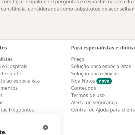
.com.br, principalmente perguntas e respostas na área da
rcunstância, considerados como substitutos de aconselha
tes
Para especialistas e clínic
listas
Preço
s e Hospitais
Solução para especialistas
 de saúde
Solução para clinicas
te ao especialista
Noa Notes
novo
amentos
Conteúdos
os
Termos de uso
as
Alerta de segurança
tas frequentes
Central de Ajuda para client
ções móveis
ara pacientes
te.