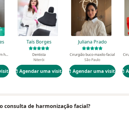
es
Taís Borges
Juliana Prado
Dentista, Especialista em harmonização orofacial
Dentista
Cirurgião buco-maxilo-facial
Cir
Niterói
São Paulo
isita
Agendar uma visita
Agendar uma visita
A
no consulta de harmonização facial?