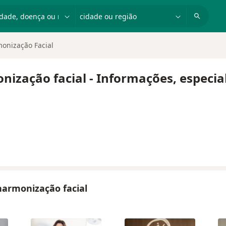
dade, doença ou nome
cidade ou região
onização Facial
ização facial - Informações, especia
 harmonização facial