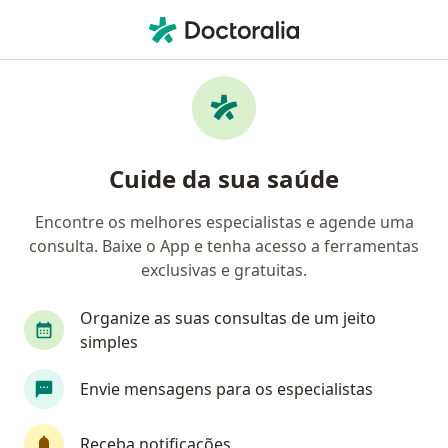
Men
Retorno De Consultas Clínica Médica • Curitiba, Paraná PR
Filtros
• 1
Convênio
Mapa
Retorno de consultas clínica médica em
Cuide da sua saúde
Curitiba: clínicas e especialistas
Encontre os melhores especialistas e agende uma
consulta. Baixe o App e tenha acesso a ferramentas
Qual especialização você está procurando?
exclusivas e gratuitas.
Médico clínico geral
Generalista
Cardiolo
Organize as suas consultas de um jeito
simples
Envie mensagens para os especialistas
Receba notificações