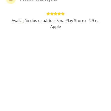
Dr. Walmor Lemke
Avaliação dos usuários: 5 na Play Store e 4,9 na
Cardiologista
Apple
4 opiniões
CRM 11818 PR - RQE 12075
Endereço
Teleconsulta
Avenida Marechal Humberto de Alencar Castelo Branco, 295, Curitiba
•
Mapa
Cardiocare Cliníca Cardiológica
Avaliação pré-operatória
R$ 545
Esse especialista não oferece agendamento online para esse endereço.
Solicite um atendimento