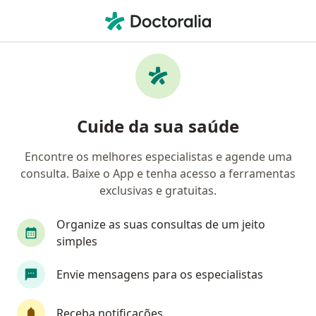
Men
Avaliação Pré-Operatória • Curitiba, Paraná PR
Filtros
• 1
Convênio
Mapa
Avaliação pré-operatória em Curitiba:
Cuide da sua saúde
clínicas e especialistas
Encontre os melhores especialistas e agende uma
consulta. Baixe o App e tenha acesso a ferramentas
Qual especialização você está procurando?
exclusivas e gratuitas.
Cardiologista
Médico clínico geral
Cirurgi
Organize as suas consultas de um jeito
simples
Envie mensagens para os especialistas
Receba notificações