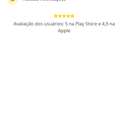
Pagamento online
Parcelamento disponível
Avaliação dos usuários: 5 na Play Store e 4,9 na
Dr. Lucas Lavine
Apple
·
Mais
Otorrino
10 opiniões
CRM SP 243383
RQE 149287
Endereço
Teleconsulta
Rua Domingos de Morais 2781, São Paulo
•
Mapa
Consultório Particular - Drº Lucas Lavine
Tratamento de rinite
R$ 460
Esse especialista não oferece agendamento online para esse endereço.
Solicite um atendimento