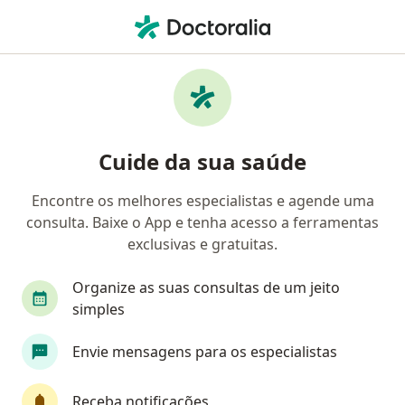
Men
Tratamento De Rinite • São Paulo, Brasil
Filtros
• 1
Convênio
Mapa
Tratamento de rinite em São Paulo: clínicas
Cuide da sua saúde
e especialistas
Encontre os melhores especialistas e agende uma
consulta. Baixe o App e tenha acesso a ferramentas
Qual especialização você está procurando?
exclusivas e gratuitas.
Otorrino
Pediatra
Homeopata
Alergi
Organize as suas consultas de um jeito
simples
Envie mensagens para os especialistas
Receba notificações