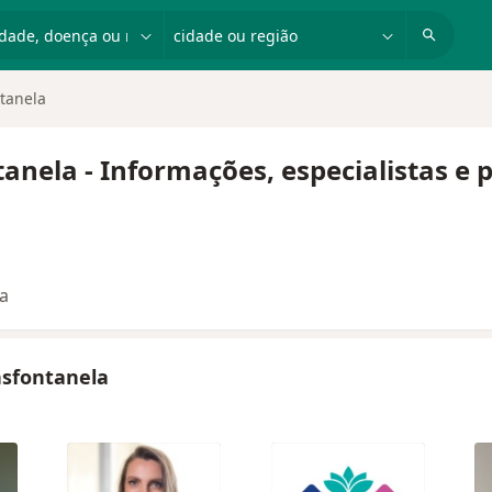
dade, doença ou nome
cidade ou região
ntanela
anela - Informações, especialistas e
ta
ansfontanela