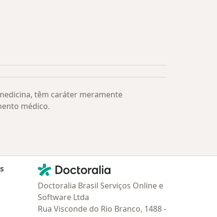
s médicos mais procurados
 medicina, têm caráter meramente
mento médico.
Contato
Doctoralia - Homepage
as
Doctoralia Brasil Serviços Online e
Software Ltda
Rua Visconde do Rio Branco, 1488 -