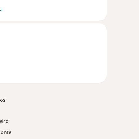
la
dos
eiro
zonte