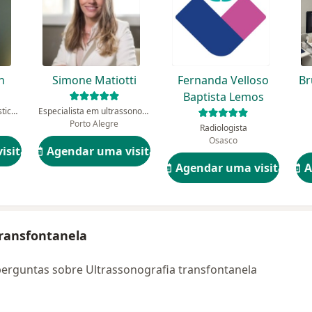
n
Simone Matiotti
Fernanda Velloso
Br
Baptista Lemos
Especialista em diagnóstico por imagem, Radiologista
Especialista em ultrassonografia, Radiologista
Porto Alegre
Radiologista
Osasco
isita
Agendar uma visita
Agendar uma visita
A
transfontanela
perguntas sobre Ultrassonografia transfontanela