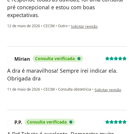
pré concepcional e estou com boas
expectativas.
na opinião do utilizador Akila Andrade
12 de maio de 2026
•
CECIM
•
Outro
•
Solicitar revisão
Mírian
Consulta verificada
M
A dra é maravilhosa! Sempre irei indicar ela.
Obrigada dra
na opinião do utilizador
11 de maio de 2026
•
CECIM
•
Consulta obstetrícia
•
Solicitar revisão
P.P.
Consulta verificada
P