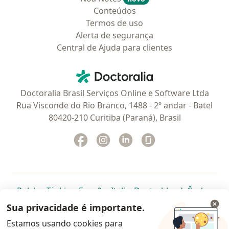
Conteúdos
Termos de uso
Alerta de segurança
Central de Ajuda para clientes
Contato
Doctoralia - Homepage
Doctoralia Brasil Serviços Online e Software Ltda
Rua Visconde do Rio Branco, 1488 - 2º andar - Batel
80420-210 Curitiba (Paraná), Brasil
Facebook
abre num novo separador
Instagram
abre num novo separador
Linkedin
abre num novo separad
Glassdoor
abre num novo se
abre num novo separador
abre num novo separador
abre num novo separador
abre num novo separado
abre num n
abre
Polska
,
Türkiye
,
España
,
Italia
,
Deutschland
,
Česko
,
abre num novo separador
abre num novo separador
abre num novo separador
abre num novo separa
abre num no
abre n
Portugal
,
México
,
Chile
,
Brasil
,
Argentina
,
Perú
,
Sua privacidade é importante.
abre num novo separad
Colombia
Estamos usando cookies para