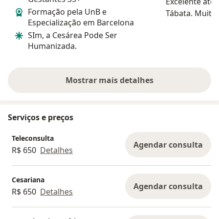
Excelente ate
Formação pela UnB e
Tábata. Muito 
Especialização em Barcelona
cuidadosa. At
SIm, a Cesárea Pode Ser
maravilhoso,
Humanizada.
super bem e c
Amei!
Mostrar mais detalhes
sobre a experiência
Serviços e preços
Teleconsulta
Agendar consulta
R$ 650
Detalhes
Cesariana
Agendar consulta
R$ 650
Detalhes