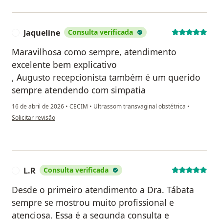
Jaqueline
Consulta verificada
J
Maravilhosa como sempre, atendimento
excelente bem explicativo
, Augusto recepcionista também é um querido
sempre atendendo com simpatia
16 de abril de 2026
•
CECIM
•
Ultrassom transvaginal obstétrica
•
na opinião do utilizador Jaqueline
Solicitar revisão
L.R
Consulta verificada
L
Desde o primeiro atendimento a Dra. Tábata
sempre se mostrou muito profissional e
atenciosa. Essa é a segunda consulta e