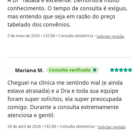
A Drª Tabata é excelente. Demonstra muito
conhecimento. O tempo de consulta é exíguo,
mas entendo que seja em razão do preço
tabelado dos convênios.
na opinião do utilizador P.
5 de maio de 2026
•
CECIM
•
Consulta obstetrícia
•
Solicitar revisão
Mariana M.
Consulta verificada
M
Cheguei na clínica me sentindo mal (e ainda
estava atrasada) e a Dra e toda sua equipe
foram super solícitos, ela super preocupada
comigo. Durante a consulta extremamente
atenciosa e gentil.
na opinião do utilizador
28 de abril de 2026
•
CECIM
•
Consulta obstetrícia
•
Solicitar revisão