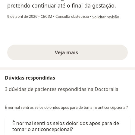
pretendo continuar até o final da gestação.
na opinião do utilizador L
9 de abril de 2026
•
CECIM
•
Consulta obstetrícia
•
Solicitar revisão
Veja mais
opiniões acima
Dúvidas respondidas
3 dúvidas de pacientes respondidas na Doctoralia
È normal senti os seios doloridos apos para de tomar o anticoncepcional?
È normal senti os seios doloridos apos para de
tomar o anticoncepcional?