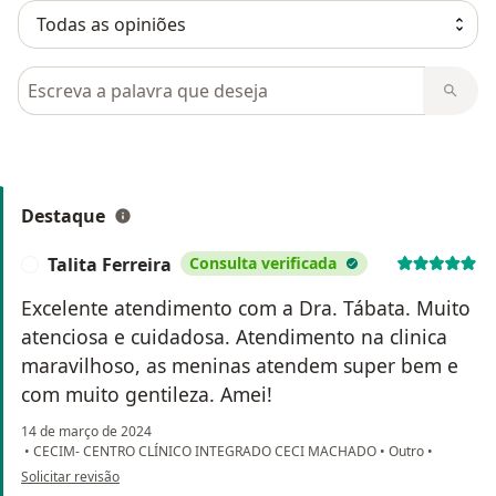
Pesquisar em opiniões
Destaque
Talita Ferreira
Consulta verificada
T
Excelente atendimento com a Dra. Tábata. Muito
atenciosa e cuidadosa. Atendimento na clinica
maravilhoso, as meninas atendem super bem e
com muito gentileza. Amei!
14 de março de 2024
•
CECIM- CENTRO CLÍNICO INTEGRADO CECI MACHADO
•
Outro
•
na opinião do utilizador Talita Ferreira
Solicitar revisão