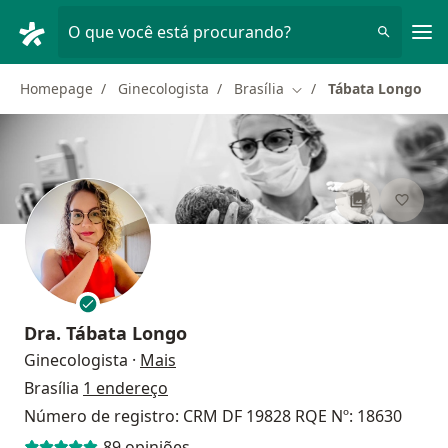
Men
O que você está procurando?
Homepage
Ginecologista
Brasília
Tábata Longo
Mudar de cidade
Dra.
Tábata Longo
sobre as especializações
Ginecologista
·
Mais
Brasília
1 endereço
Número de registro: CRM DF 19828 RQE Nº: 18630
89 opiniões