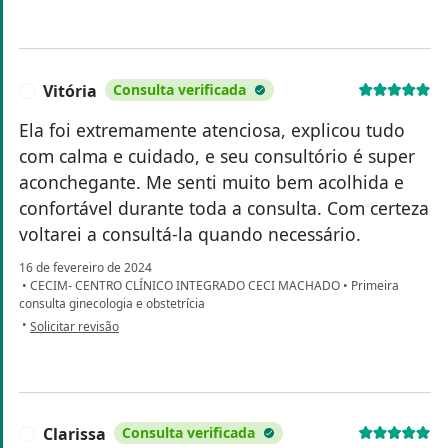
Vitória
Consulta verificada
V
Ela foi extremamente atenciosa, explicou tudo
com calma e cuidado, e seu consultório é super
aconchegante. Me senti muito bem acolhida e
confortável durante toda a consulta. Com certeza
voltarei a consultá-la quando necessário.
16 de fevereiro de 2024
•
CECIM- CENTRO CLÍNICO INTEGRADO CECI MACHADO
•
Primeira
consulta ginecologia e obstetrícia
na opinião do utilizador Vitória
•
Solicitar revisão
Clarissa
Consulta verificada
C