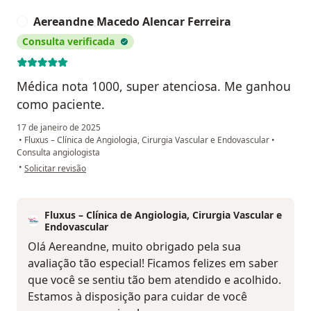
Aereandne Macedo Alencar Ferreira
A
Consulta verificada
Médica nota 1000, super atenciosa. Me ganhou
como paciente.
17 de janeiro de 2025
•
Fluxus – Clínica de Angiologia, Cirurgia Vascular e Endovascular
•
Consulta angiologista
na opinião do utilizador Aereandne Macedo Alencar Ferreira
•
Solicitar revisão
Fluxus – Clínica de Angiologia, Cirurgia Vascular e
Endovascular
Olá Aereandne, muito obrigado pela sua
avaliação tão especial! Ficamos felizes em saber
que você se sentiu tão bem atendido e acolhido.
Estamos à disposição para cuidar de você