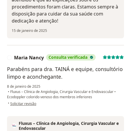
procedimentos foram claras. Estamos sempre à
disposição para cuidar da sua saúde com
dedicação e atenção!
15 de janeiro de 2025
Maria Nancy
Consulta verificada
M
Parabéns para dra. TAINÁ e equipe, consultório
limpo e aconchegante.
8 de janeiro de 2025
•
Fluxus – Clínica de Angiologia, Cirurgia Vascular e Endovascular
•
Ecodoppler colorido venoso dos membros inferiores
na opinião do utilizador Maria Nancy
•
Solicitar revisão
Fluxus – Clínica de Angiologia, Cirurgia Vascular e
Endovascular