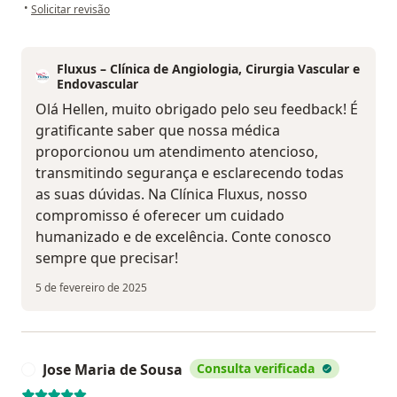
na opinião do utilizador Hellen Mariana
•
Solicitar revisão
Fluxus – Clínica de Angiologia, Cirurgia Vascular e
Endovascular
Olá Hellen, muito obrigado pelo seu feedback! É
gratificante saber que nossa médica
proporcionou um atendimento atencioso,
transmitindo segurança e esclarecendo todas
as suas dúvidas. Na Clínica Fluxus, nosso
compromisso é oferecer um cuidado
humanizado e de excelência. Conte conosco
sempre que precisar!
5 de fevereiro de 2025
Jose Maria de Sousa
Consulta verificada
J