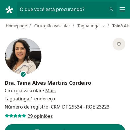
Men
O que você está procurando?
Homepage
Cirurgião Vascular
Taguatinga
Tainá Al
Mudar de cid
Dra.
Tainá Alves Martins Cordeiro
sobre as especializações
Cirurgiã vascular
·
Mais
Taguatinga
1 endereço
Número de registro: CRM DF 25534 - RQE 23223
29 opiniões