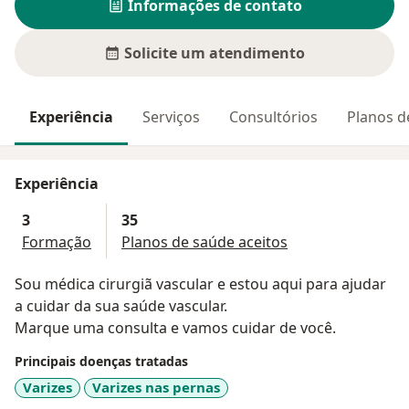
Informações de contato
Solicite um atendimento
Experiência
Serviços
Consultórios
Planos d
Experiência
3
35
Formação
Planos de saúde aceitos
Sou médica cirurgiã vascular e estou aqui para ajudar
a cuidar da sua saúde vascular.
Marque uma consulta e vamos cuidar de você.
Principais doenças tratadas
Varizes
Varizes nas pernas