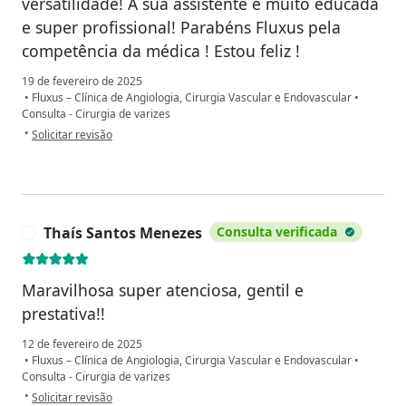
versatilidade! A sua assistente é muito educada
e super profissional! Parabéns Fluxus pela
competência da médica ! Estou feliz !
19 de fevereiro de 2025
•
Fluxus – Clínica de Angiologia, Cirurgia Vascular e Endovascular
•
Consulta - Cirurgia de varizes
na opinião do utilizador Ana Carolina
•
Solicitar revisão
Thaís Santos Menezes
Consulta verificada
T
Maravilhosa super atenciosa, gentil e
prestativa!!
12 de fevereiro de 2025
•
Fluxus – Clínica de Angiologia, Cirurgia Vascular e Endovascular
•
Consulta - Cirurgia de varizes
na opinião do utilizador Thaís Santos Menezes
•
Solicitar revisão