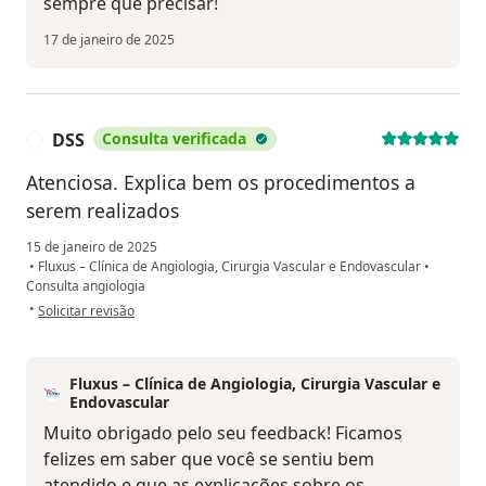
sempre que precisar!
17 de janeiro de 2025
DSS
Consulta verificada
D
Atenciosa. Explica bem os procedimentos a
serem realizados
15 de janeiro de 2025
•
Fluxus – Clínica de Angiologia, Cirurgia Vascular e Endovascular
•
Consulta angiologia
na opinião do utilizador DSS
•
Solicitar revisão
Fluxus – Clínica de Angiologia, Cirurgia Vascular e
Endovascular
Muito obrigado pelo seu feedback! Ficamos
felizes em saber que você se sentiu bem
atendido e que as explicações sobre os