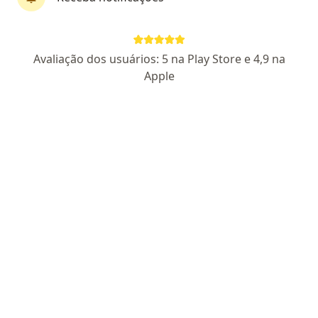
Dra. Camila Mariano Rego
Avaliação dos usuários: 5 na Play Store e 4,9 na
Hematologista pediátrica
Apple
42 opiniões
CRM DF 23599
PEDIATRIA - RQE Nº 23839
HEMATOLOGIA E
HEMOTERAPIA PEDIÁTRICA - RQE Nº 23840
Endereço
Teleconsulta
Setor C Norte Edifício Prime Excelência Médica Salas 608/609 Torre B, Taguatinga Norte,, Brasília
•
Mapa
Vital Salute clínica multiespecialidades
Acompanhamento da anemia falciforme
Consultar valores
Esse especialista não oferece agendamento online para esse endereço.
Solicite um atendimento