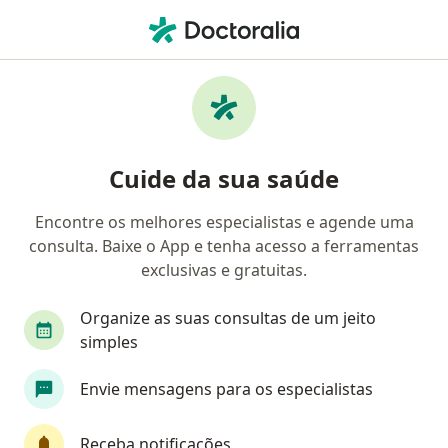
Men
Trombofilia • Taguatinga, Distrito Federal DF
Filtros
• 1
Convênio
Mapa
Profissionais com experiência Trombofilia,
Cuide da sua saúde
Taguatinga
Encontre os melhores especialistas e agende uma
consulta. Baixe o App e tenha acesso a ferramentas
Qual especialização você está procurando?
exclusivas e gratuitas.
Angiologista
Cirurgião vascular
Hematolo
Organize as suas consultas de um jeito
simples
Envie mensagens para os especialistas
Receba notificações