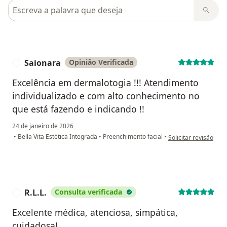
Pesquisar em opiniões
Saionara
Opinião Verificada
S
Excelência em dermalotogia !!! Atendimento
individualizado e com alto conhecimento no
que está fazendo e indicando !!
24 de janeiro de 2026
na opinião do utiliza
•
Bella Vita Estética Integrada
•
Preenchimento facial
•
Solicitar revisão
R.L.L.
Consulta verificada
R
Excelente médica, atenciosa, simpática,
cuidadosa!