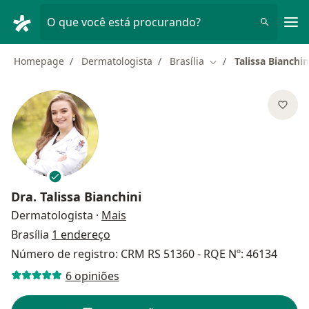
Men
O que você está procurando?
Homepage
Dermatologista
Brasília
Talissa Bianchin
Mudar de cidade
Dra.
Talissa Bianchini
sobre as especializações
Dermatologista
·
Mais
Brasília
1 endereço
Número de registro: CRM RS 51360 - RQE Nº: 46134
6 opiniões