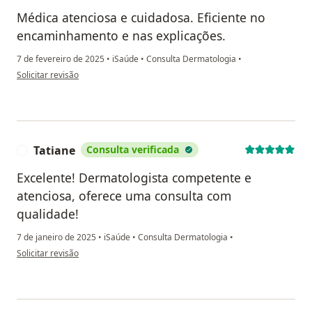
Médica atenciosa e cuidadosa. Eficiente no
encaminhamento e nas explicações.
7 de fevereiro de 2025
•
iSaúde
•
Consulta Dermatologia
•
na opinião do utilizador Fabiana
Solicitar revisão
Tatiane
Consulta verificada
T
Excelente! Dermatologista competente e
atenciosa, oferece uma consulta com
qualidade!
7 de janeiro de 2025
•
iSaúde
•
Consulta Dermatologia
•
na opinião do utilizador Tatiane
Solicitar revisão