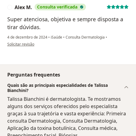
Alex M.
Consulta verificada
A
Super atenciosa, objetiva e sempre disposta a
tirar dúvidas.
4 de dezembro de 2024
•
iSaúde
•
Consulta Dermatologia
•
na opinião do utilizador Alex M.
Solicitar revisão
Perguntas frequentes
Quais são as principais especialidades de Talissa
Bianchini?
Talissa Bianchini é dermatologista. Te mostramos
alguns dos serviços oferecidos pelo especialista
graças à sua trajetória e vasta experiência: Primeira
consulta Dermatologia, Consulta Dermatologia,
Aplicação da toxina botulínica, Consulta médica,
Preenchimento facial, Biópsias.