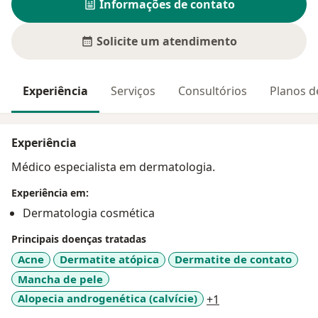
Informações de contato
Solicite um atendimento
Experiência
Serviços
Consultórios
Planos d
Experiência
Médico especialista em dermatologia.
Experiência em:
Dermatologia cosmética
Principais doenças tratadas
Acne
Dermatite atópica
Dermatite de contato
Mancha de pele
a11y_sr_more_dis
Alopecia androgenética (calvície)
+1