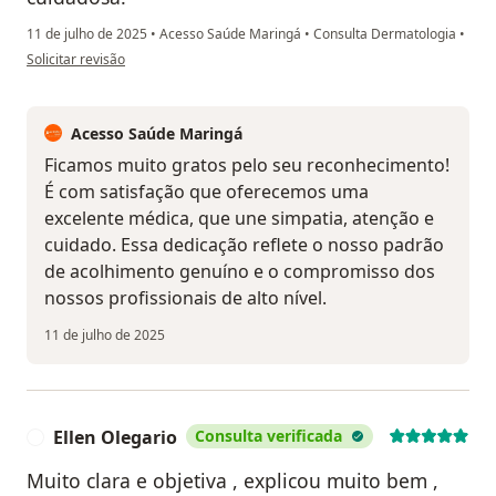
11 de julho de 2025
•
Acesso Saúde Maringá
•
Consulta Dermatologia
•
na opinião do utilizador R.L.L.
Solicitar revisão
Acesso Saúde Maringá
Ficamos muito gratos pelo seu reconhecimento!
É com satisfação que oferecemos uma
excelente médica, que une simpatia, atenção e
cuidado. Essa dedicação reflete o nosso padrão
de acolhimento genuíno e o compromisso dos
nossos profissionais de alto nível.
11 de julho de 2025
Ellen Olegario
Consulta verificada
E
Muito clara e objetiva , explicou muito bem ,