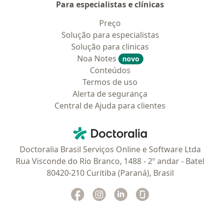
Para especialistas e clínicas
Preço
Solução para especialistas
Solução para clinicas
Noa Notes
novo
Conteúdos
Termos de uso
Alerta de segurança
Central de Ajuda para clientes
Contato
Doctoralia - Homepage
Doctoralia Brasil Serviços Online e Software Ltda
Rua Visconde do Rio Branco, 1488 - 2º andar - Batel
80420-210 Curitiba (Paraná), Brasil
Facebook
abre num novo separador
Instagram
abre num novo separador
Linkedin
abre num novo separad
Glassdoor
abre num novo se