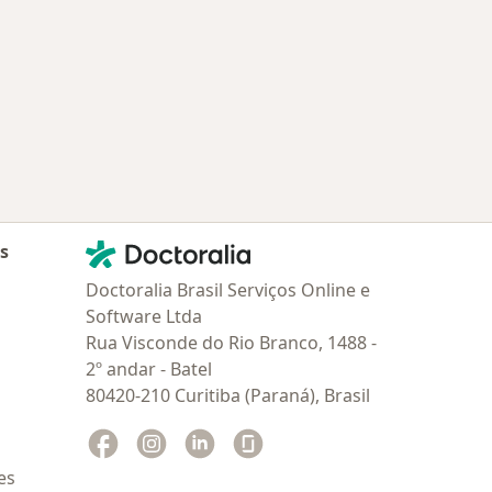
Contato
Doctoralia - Homepage
as
Doctoralia Brasil Serviços Online e
Software Ltda
Rua Visconde do Rio Branco, 1488 -
2º andar - Batel
80420-210 Curitiba (Paraná), Brasil
Facebook
abre num novo separador
Instagram
abre num novo separador
Linkedin
abre num novo separador
Glassdoor
abre num novo separador
es