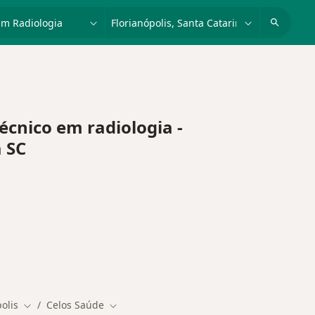
dade, doença ou nome
cidade ou região
nico em radiologia -
a SC
olis
Celos Saúde
ade
Mudar de cidade
Mudar de cidade