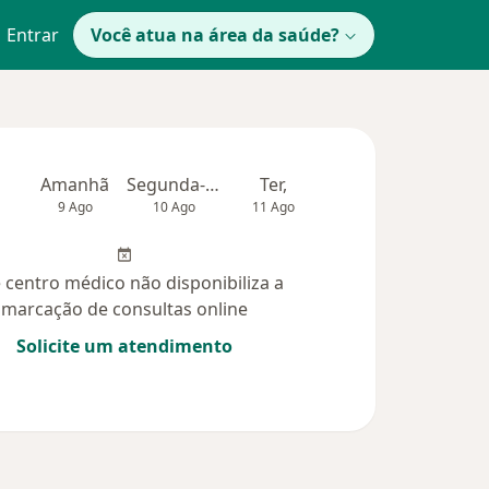
Entrar
Você atua na área da saúde?
Amanhã
Segunda-feira
Ter,
Qua
Qui,
9 Ago
10 Ago
11 Ago
12 Ago
13 Ag
 centro médico não disponibiliza a
marcação de consultas online
Solicite um atendimento
idas (3)