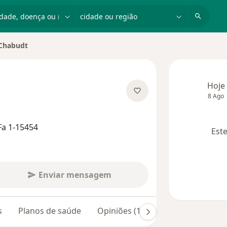
dade, doença ou nome
cidade ou região
 Chabudt
idade
Hoje
8 Ago
bre as especializações
Fa 1-15454
Este
Enviar mensagem
s
Planos de saúde
Opiniões (15)
Dúvidas respond