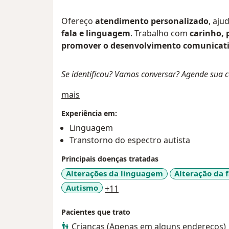
Ofereço
atendimento personalizado
, aju
fala e linguagem
. Trabalho com
carinho, 
promover o desenvolvimento comunicati
Se identificou? Vamos conversar? Agende sua c
Sobre mim
mais
Experiência em:
Linguagem
Transtorno do espectro autista
Principais doenças tratadas
Alterações da linguagem
Alteração da f
a11y_sr_more_diseases
Autismo
+11
Pacientes que trato
Crianças (Apenas em alguns endereços)