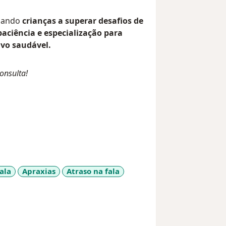
dando
crianças a superar desafios de
paciência e especialização para
vo saudável.
onsulta!
ala
Apraxias
Atraso na fala