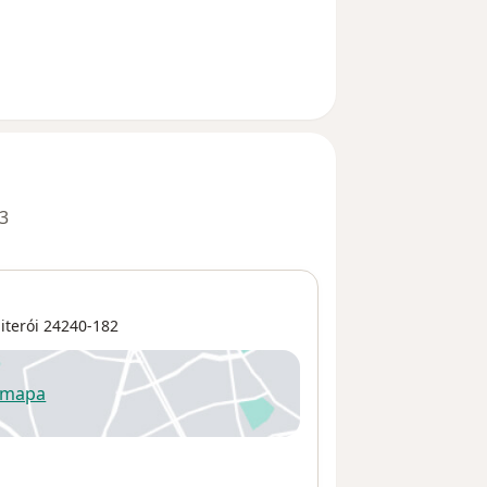
3
iterói
24240-182
 mapa
re num novo separador