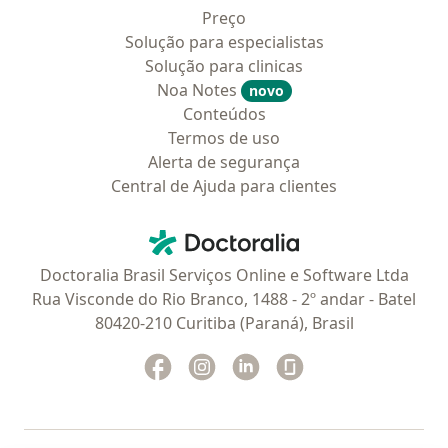
Preço
Solução para especialistas
Solução para clinicas
Noa Notes
novo
Conteúdos
Termos de uso
Alerta de segurança
Central de Ajuda para clientes
Contato
Doctoralia - Homepage
Doctoralia Brasil Serviços Online e Software Ltda
Rua Visconde do Rio Branco, 1488 - 2º andar - Batel
80420-210 Curitiba (Paraná), Brasil
Facebook
abre num novo separador
Instagram
abre num novo separador
Linkedin
abre num novo separad
Glassdoor
abre num novo se