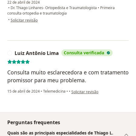
22 de abril de 2024
•
Dr. Thiago Linhares- Ortopedista e Traumatologista
•
Primeira
consulta ortopedia e traumatologia
na opinião do utilizador Amanda C Martins
•
Solicitar revisão
Luiz Antônio Lima
Consulta verificada
L
Consulta muito esclarecedora e com tratamento
promissor para meu problema.
na opinião do utilizador Luiz Antônio 
15 de abril de 2024
•
Telemedicina
•
•
Solicitar revisão
Perguntas frequentes
Quais são as principais especialidades de Thiago L.