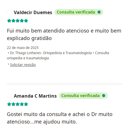
Valdecir Duemes
Consulta verificada
V
Fui muito bem atendido atencioso e muito bem
explicado gratidão
22 de maio de 2025
•
Dr. Thiago Linhares- Ortopedista e Traumatologista
•
Consulta
ortopedia e traumatologia
na opinião do utilizador Valdecir Duemes
•
Solicitar revisão
Amanda C Martins
Consulta verificada
A
Gostei muito da consulta e achei o Dr muito
atencioso...me ajudou muito.