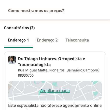
Como mostramos os preços?
Consultórios (3)
Endereço 1
Endereço 2
Teleconsulta
Dr. Thiago Linhares- Ortopedista e
Traumatologista
Rua Miguel Matte,
Pioneiros
,
Balneário Camboriú
88330750
Ampliar o mapa
abre num novo separador
Disponibilidade
Este especialista não oferece agendamento online