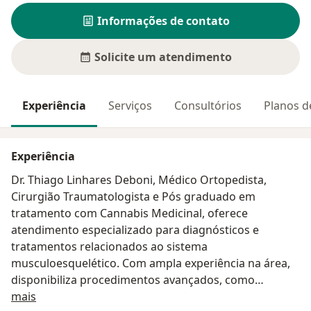
Informações de contato
Solicite um atendimento
Experiência
Serviços
Consultórios
Planos d
Experiência
Dr. Thiago Linhares Deboni, Médico Ortopedista,
Cirurgião Traumatologista e Pós graduado em
tratamento com Cannabis Medicinal, oferece
atendimento especializado para diagnósticos e
tratamentos relacionados ao sistema
musculoesquelético. Com ampla experiência na área,
disponibiliza procedimentos avançados, como
Sobre mim
infiltrações guiadas por ultrassom, garantindo maior
mais