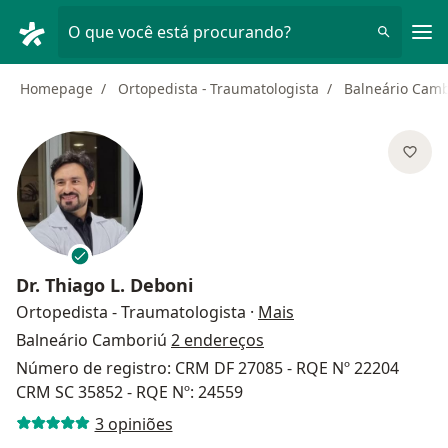
Men
O que você está procurando?
Homepage
Ortopedista - Traumatologista
Balneário Cam
Dr.
Thiago L. Deboni
sobre as especializa
Ortopedista - Traumatologista
·
Mais
Balneário Camboriú
2 endereços
Número de registro: CRM DF 27085 - RQE Nº 22204
CRM SC 35852 - RQE Nº: 24559
3 opiniões