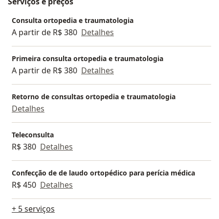
Serviços e preços
Agende sua consulta para um atendimento
personalizado e soluções eficazes para sua saúde!
Consulta ortopedia e traumatologia
A partir de R$ 380
Detalhes
Primeira consulta ortopedia e traumatologia
A partir de R$ 380
Detalhes
Retorno de consultas ortopedia e traumatologia
Detalhes
Teleconsulta
R$ 380
Detalhes
Confecção de de laudo ortopédico para perícia médica
R$ 450
Detalhes
+ 5 serviços