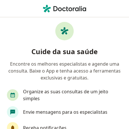
Men
Ortopedista - Traumatologista • Balneário Camboriú, Santa Catarina SC
Filtros
Convênio:
Unimed
Ortopedistas - traumatologistas Unimed
Cuide da sua saúde
em Balneário Camboriú
Encontre os melhores especialistas e agende uma
consulta. Baixe o App e tenha acesso a ferramentas
exclusivas e gratuitas.
Organize as suas consultas de um jeito
simples
Dr. Rodrigo Schueda Bier
Envie mensagens para os especialistas
·
Mais
Ortopedista - traumatologista, Médico do esporte
64 opiniões
Receba notificações