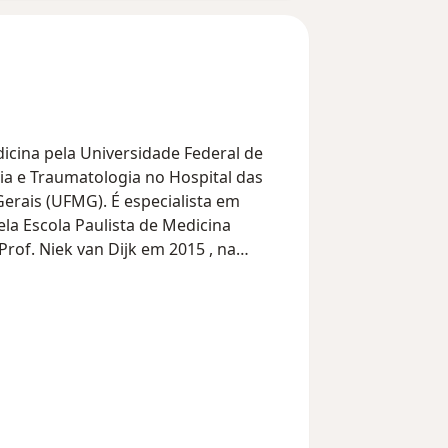
cina pela Universidade Federal de
a e Traumatologia no Hospital das
Gerais (UFMG). É especialista em
ela Escola Paulista de Medicina
rof. Niek van Dijk em 2015 , na
itatsKlinikum Heidelberg no mesmo
rof. Beat Hintermann com ênfase em
ncia em inglês, com ceritificação de
ridge (CAE) e pela universidade de