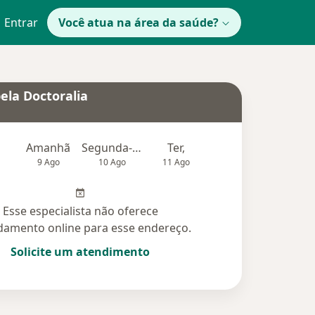
Entrar
Você atua na área da saúde?
ela Doctoralia
Amanhã
Segunda-feira
Ter,
Qua
Qui,
9 Ago
10 Ago
11 Ago
12 Ago
13 Ag
Esse especialista não oferece
amento online para esse endereço.
Solicite um atendimento