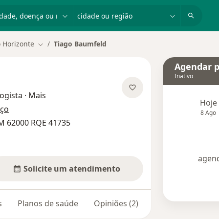
dade, doença ou nome
cidade ou região
 Horizonte
Tiago Baumfeld
Mudar de cidade
Agendar p
Inativo
sobre as especializações
ogista
·
Mais
Hoje
eço
8 Ago
RM 62000 RQE 41735
agend
Solicite um atendimento
s
Planos de saúde
Opiniões (2)