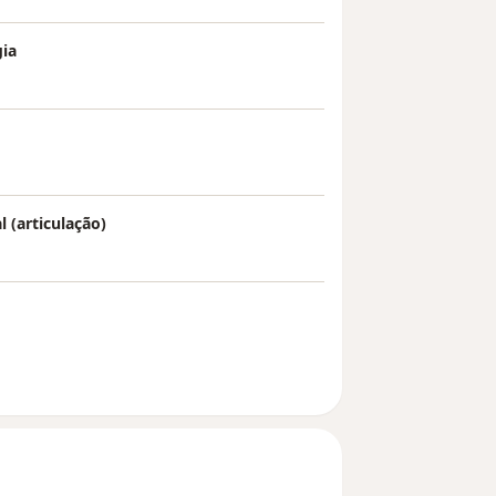
gia
l (articulação)