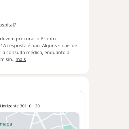
ospital?
 devem procurar o Pronto
 resposta é não. Alguns sinais de
r a consulta médica, enquanto a
um sin
...
mais
 Horizonte
30110-130
 mapa
re num novo separador