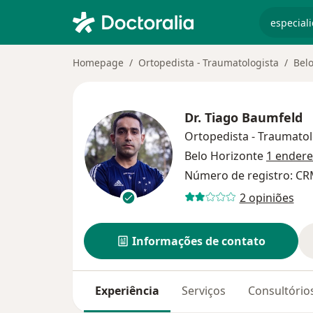
especiali
Homepage
Ortopedista - Traumatologista
Belo
Dr.
Tiago Baumfeld
Ortopedista - Traumatol
Belo Horizonte
1 ender
Número de registro: C
2 opiniões
Informações de contato
Experiência
Serviços
Consultório