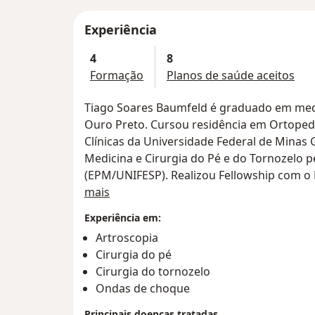
Experiência
4
8
Formação
Planos de saúde aceitos
Tiago Soares Baumfeld é graduado em medi
Ouro Preto. Cursou residência em Ortopedi
Clínicas da Universidade Federal de Minas 
Medicina e Cirurgia do Pé e do Tornozelo p
(EPM/UNIFESP). Realizou Fellowship com o P
Sobre mim
Technische Universitat Munchen e Univers
mais
ano. Em 2019, realizou Fellowship com o P
Experiência em:
Artrosplastia do Tornozelo. Possui proficiê
Artroscopia
inglês avançado pela Universidade de Camb
Cirurgia do pé
Michigan (ECPE). Atualmente é Professor da Universidade Federal de Minas
Cirurgia do tornozelo
Gerais (UFMG) e Mestre em Ortopedia.
Ondas de choque
Principais doenças tratadas