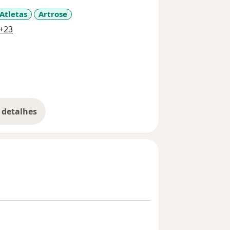
Atletas
Artrose
a11y_sr_more_diseases
+23
 detalhes
bre a experiência