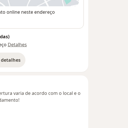
nto online neste endereço
das)
eço
Detalhes
 detalhes
bre o endereço
rtura varia de acordo com o local e o
ndamento!