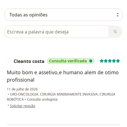
Pesquisar em opiniões
Cleanto costa
Consulta verificada
C
Muito bom e assetivo,e humano alem de otimo
profissional
11 de julho de 2026
•
URO-ONCOLOGIA, CIRURGIA MINIMAMENTE INVASIVA, CIRURGIA
ROBÓTICA
•
Consulta urologista
na opinião do utilizador Cleanto costa
•
Solicitar revisão