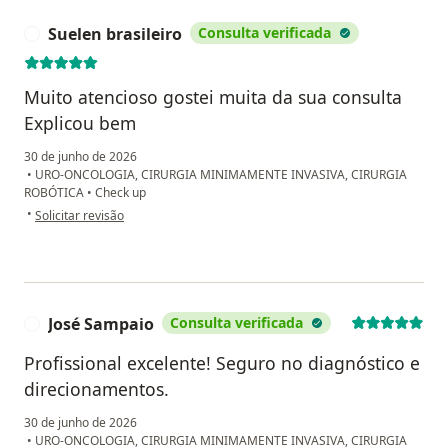
Suelen brasileiro
Consulta verificada
S
Muito atencioso gostei muita da sua consulta
Explicou bem
30 de junho de 2026
•
URO-ONCOLOGIA, CIRURGIA MINIMAMENTE INVASIVA, CIRURGIA
ROBÓTICA
•
Check up
na opinião do utilizador Suelen brasileiro
•
Solicitar revisão
José Sampaio
Consulta verificada
J
Profissional excelente! Seguro no diagnóstico e
direcionamentos.
30 de junho de 2026
•
URO-ONCOLOGIA, CIRURGIA MINIMAMENTE INVASIVA, CIRURGIA