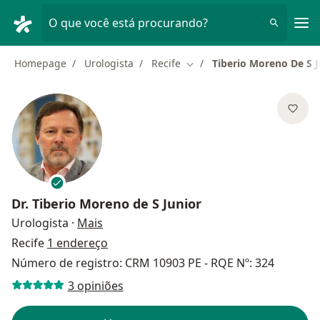
Men
O que você está procurando?
Homepage
Urologista
Recife
Tiberio Moreno De S J
Mudar de cidade
Dr.
Tiberio Moreno de S Junior
sobre as especializações
Urologista
·
Mais
Recife
1 endereço
Número de registro: CRM 10903 PE - RQE Nº: 324
3 opiniões