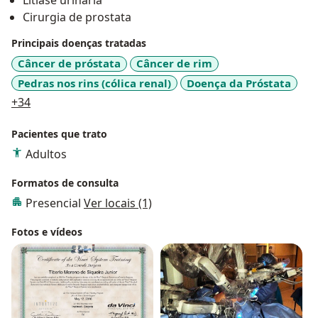
Litiase urinária
Cirurgia de prostata
Principais doenças tratadas
Câncer de próstata
Câncer de rim
Pedras nos rins (cólica renal)
Doença da Próstata
a11y_sr_more_diseases
+34
Pacientes que trato
Adultos
Formatos de consulta
Presencial
Ver locais (1)
Fotos e vídeos