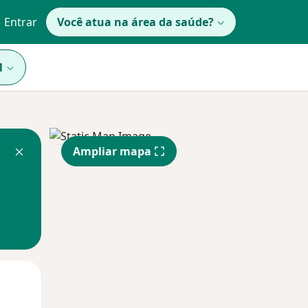
Entrar
Você atua na área da saúde?
1
Ampliar mapa
Qua
Qui,
Sex,
12 Ago
13 Ago
14 Ago