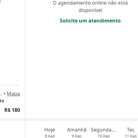
O agendamento online não está
disponível
Solicite um atendimento
, Recife - PE, Brasil, Recife
•
Mapa
ta
R$ 180
Hoje
Amanhã
Segunda-feira
Ter,
8 Ago
9 Ago
10 Ago
11 Ago