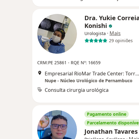
Dra. Yukie Correi
Konishi
·
Mais
Urologista
29 opiniões
CRM:PE 25861
- RQE Nº: 16659
Empresarial RioMar Trade Center: Torre C, sala 208, R
Nupe - Núcleo Urológico de Pernambuco
Consulta cirurgia urológica
Pagamento online
Parcelamento disponíve
Jonathan Tavare
·
Mai