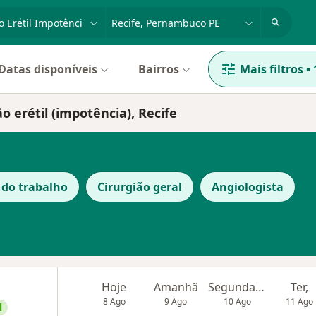
dade, doença ou nome
cidade ou região
Datas disponíveis
Bairros
Mais filtros
•
o erétil (impotência), Recife
 do trabalho
Cirurgião geral
Angiologista
Hoje
Amanhã
Segunda-feira
Ter,
8 Ago
9 Ago
10 Ago
11 Ago
l