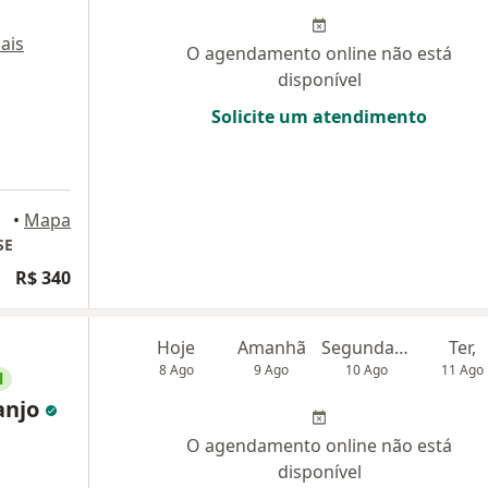
ais
O agendamento online não está
disponível
Solicite um atendimento
•
Mapa
SE
R$ 340
Hoje
Amanhã
Segunda-feira
Ter,
8 Ago
9 Ago
10 Ago
11 Ago
l
anjo
O agendamento online não está
disponível