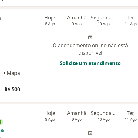
a
Hoje
Amanhã
Segunda-feira
Ter,
8 Ago
9 Ago
10 Ago
11 Ago
O agendamento online não está
disponível
Solicite um atendimento
ecife
•
Mapa
R$ 500
Hoje
Amanhã
Segunda-feira
Ter,
8 Ago
9 Ago
10 Ago
11 Ago
l
s
s