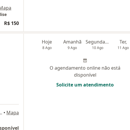
Mapa
lise
R$ 150
Hoje
Amanhã
Segunda-feira
Ter,
8 Ago
9 Ago
10 Ago
11 Ago
O agendamento online não está
disponível
Solicite um atendimento
es n 60 ed pernambuco corporate, Recife
•
Mapa
sponível