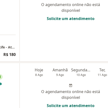
O agendamento online não está
disponível
Solicite um atendimento
Psicólogo em Pernambuco, Boa Viagem, Recife - Atendimento Psicológico - Consultório online para homens e mulheres de Pernambuco
R$ 180
Hoje
Amanhã
Segunda-feira
Ter,
8 Ago
9 Ago
10 Ago
11 Ago
l
O agendamento online não está
disponível
Solicite um atendimento