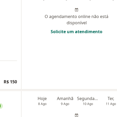
O agendamento online não está
disponível
Solicite um atendimento
R$ 150
Hoje
Amanhã
Segunda-feira
Ter,
8 Ago
9 Ago
10 Ago
11 Ago
l