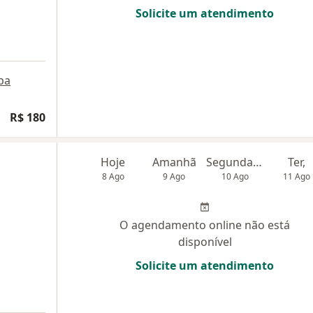
Solicite um atendimento
pa
R$ 180
Hoje
Amanhã
Segunda-feira
Ter,
8 Ago
9 Ago
10 Ago
11 Ago
O agendamento online não está
disponível
Solicite um atendimento