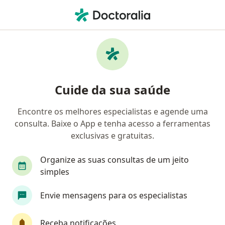
Men
Urologista • Barueri, São Paulo SP
Filtros
Convênio:
Bradesco Saúde
Urologistas Bradesco Saúde em Barueri
Cuide da sua saúde
Encontre os melhores especialistas e agende uma
consulta. Baixe o App e tenha acesso a ferramentas
exclusivas e gratuitas.
Organize as suas consultas de um jeito
simples
First Class
Envie mensagens para os especialistas
Dr. Gustavo de Barros Pena Ribeiro Paiva
Receba notificações
·
Mais
Urologista