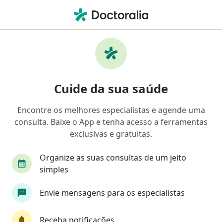
Men
Urologista • Brasília, Distrito Federal DF
Filtros
Convênio:
Bradesco Saúde
Urologistas Bradesco Saúde em Brasília
Cuide da sua saúde
Encontre os melhores especialistas e agende uma
consulta. Baixe o App e tenha acesso a ferramentas
exclusivas e gratuitas.
Organize as suas consultas de um jeito
simples
First Class
Pagamento online
Envie mensagens para os especialistas
Dr. André Rezek Rodrigues
·
Mais
Urologista
Receba notificações
75 opiniões