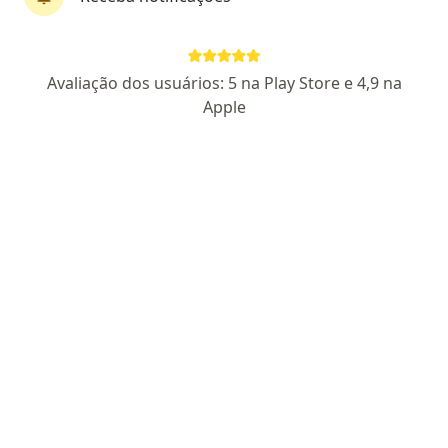
CRM PR 14 715
RQE 9046
Pacientes fiéis
Avaliação dos usuários: 5 na Play Store e 4,9 na
Rua Capitão Souza Franco 95 - 1º andar, Curitiba
•
Mapa
Apple
UROPAR UROLOGIA PARANÁ
Aceita ICS
Consulta urologista
Esse especialista não oferece agendamento online para esse endereço.
Solicite um atendimento