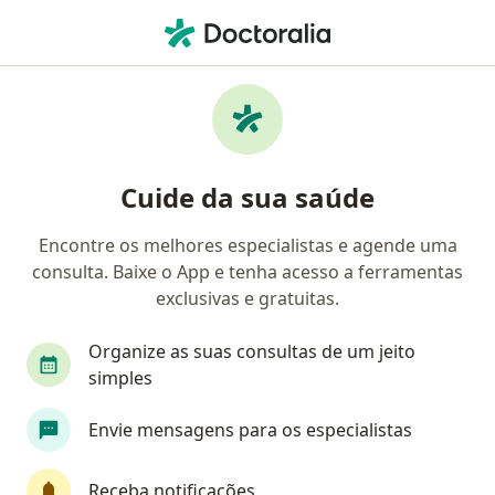
Men
Urologista • Curitiba, Paraná PR
Filtros
Convênio:
ICS
Map
Urologistas ICS em Curitiba
Cuide da sua saúde
Encontre os melhores especialistas e agende uma
consulta. Baixe o App e tenha acesso a ferramentas
exclusivas e gratuitas.
Organize as suas consultas de um jeito
simples
First Class
Envie mensagens para os especialistas
Dr. Angelo Palma Contar
·
Mais
Urologista
Receba notificações
457 opiniões