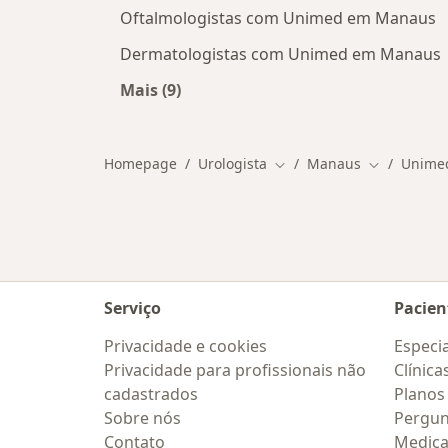
Oftalmologistas com Unimed em Manaus
Dermatologistas com Unimed em Manaus
Mais (9)
Mais na categoria: Outros especialis
Homepage
Urologista
Manaus
Unime
Mudar de cidade
Mudar de c
Serviço
Pacien
Privacidade e cookies
Especia
Privacidade para profissionais não
Clínica
cadastrados
Planos
Sobre nós
Pergun
Contato
Medic