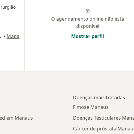
irurgião
O agendamento online não está
disponível
o andar), Manaus
•
Mapa
Mostrar perfil
Doenças mais tratadas
Fimose Manaus
imed em Manaus
Doenças Testiculares Man
Câncer de próstata Manau