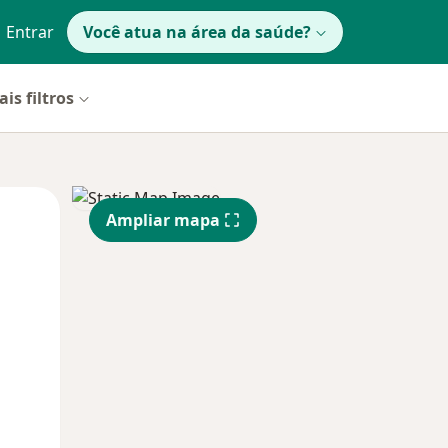
Entrar
Você atua na área da saúde?
is filtros
Qui,
Sex,
Sáb,
Ampliar mapa
13 Ago
14 Ago
15 Ago