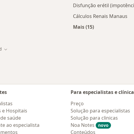
Disfunção erétil (impotên
Cálculos Renais Manaus
Mais (15)
tas da Unimed
Mais na categoria: D
d
idade
Mudar de cidade
tes
Para especialistas e clínic
listas
Preço
s e Hospitais
Solução para especialistas
 de saúde
Solução para clinicas
te ao especialista
Noa Notes
novo
amentos
Conteúdos