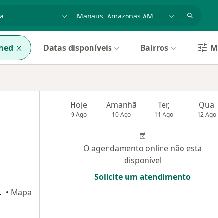
dade, doença ou nome
cidade ou região
med
Datas disponíveis
Bairros
Ma
Hoje
Amanhã
Ter,
Qua
9 Ago
10 Ago
11 Ago
12 Ago
O agendamento online não está
disponível
Solicite um atendimento
o andar), Manaus
•
Mapa