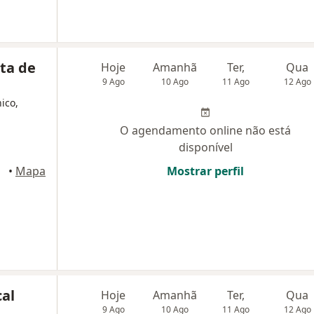
ta de
Hoje
Amanhã
Ter,
Qua
9 Ago
10 Ago
11 Ago
12 Ago
nico,
O agendamento online não está
disponível
naus
•
Mapa
Mostrar perfil
al
Hoje
Amanhã
Ter,
Qua
9 Ago
10 Ago
11 Ago
12 Ago