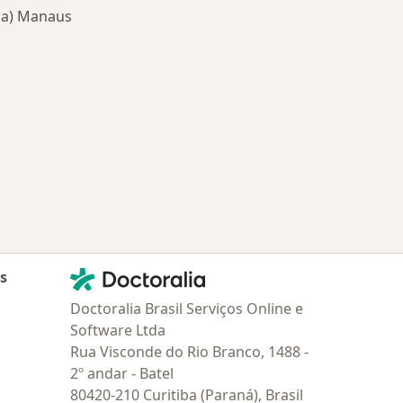
cia) Manaus
oenças mais tratadas
Contato
Doctoralia - Homepage
as
Doctoralia Brasil Serviços Online e
Software Ltda
Rua Visconde do Rio Branco, 1488 -
2º andar - Batel
80420-210 Curitiba (Paraná), Brasil