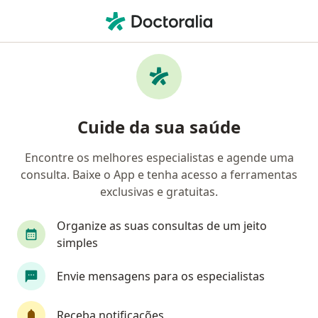
Men
Urologista • Salvador, Bahia BA
Filtros
Convênio:
Unibanco Saúde
Urologistas Unibanco Saúde em Salvador
Cuide da sua saúde
Encontre os melhores especialistas e agende uma
consulta. Baixe o App e tenha acesso a ferramentas
exclusivas e gratuitas.
Organize as suas consultas de um jeito
simples
Dr. Aide Queiroz Lisboa
Envie mensagens para os especialistas
·
Mais
Urologista, Cirurgião geral
115 opiniões
Receba notificações