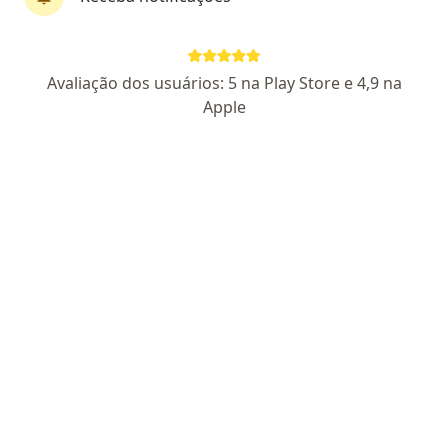
CRM BA 11489
RQE Nº: 4513
RQE Nº: 4495
Urologia-cirurgia robótica
Graduado pela EMSP-BA em 1993
Avaliação dos usuários: 5 na Play Store e 4,9 na
Há mais de 25 anos atuando na Região
Apple
Metropolitana
Endereço 1
Endereço 2
Avenida Santos Dumont 1883, Lauro de Freitas
•
Mapa
Clinica Cura de Urologia
Aceita Unibanco Saúde
Consulta Urologia
Esse especialista não oferece agendamento online para esse endereço.
Solicite um atendimento