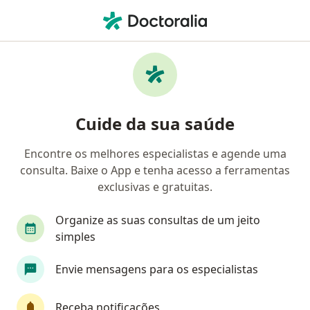
Men
Urologista • Fortaleza, Ceará CE
Filtros
Convênio:
Unibanco Saúde
Urologistas Unibanco Saúde em Fortaleza
Cuide da sua saúde
Encontre os melhores especialistas e agende uma
consulta. Baixe o App e tenha acesso a ferramentas
exclusivas e gratuitas.
Organize as suas consultas de um jeito
simples
Dr. Jerônimo Coelho
Envie mensagens para os especialistas
·
Mais
Urologista
8 opiniões
Receba notificações