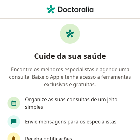
Men
Urologista • Taboão Da Serra, São Paulo SP
Filtros
Convênio
Mapa
Urologistas em Taboão Da Serra
Cuide da sua saúde
Encontre os melhores especialistas e agende uma
Qual é o seu convênio?
consulta. Baixe o App e tenha acesso a ferramentas
exclusivas e gratuitas.
Organize as suas consultas de um jeito
simples
Envie mensagens para os especialistas
Dr. Joao Arthur Brunhara Alves Barbosa
Receba notificações