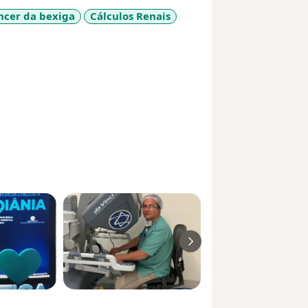
ncer da bexiga
Cálculos Renais
ses