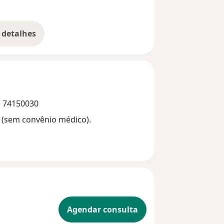
 detalhes
bre a experiência
ia 74150030
s (sem convênio médico).
Agendar consulta