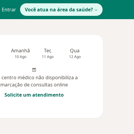
Entrar
Você atua na área da saúde?
Amanhã
Ter,
Qua
Qui,
Sex,
10 Ago
11 Ago
12 Ago
13 Ago
14 Ag
 centro médico não disponibiliza a
marcação de consultas online
Solicite um atendimento
úvidas respondidas (1)