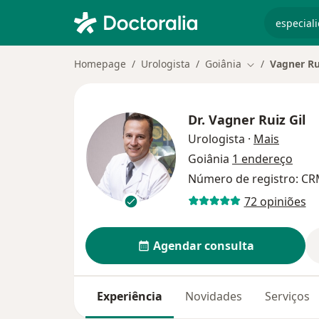
especiali
Homepage
Urologista
Goiânia
Vagner Ru
Mudar de cida
Dr.
Vagner Ruiz Gil
sobre a
Urologista
·
Mais
Goiânia
1 endereço
Número de registro: CR
72 opiniões
Agendar consulta
Experiência
Novidades
Serviços