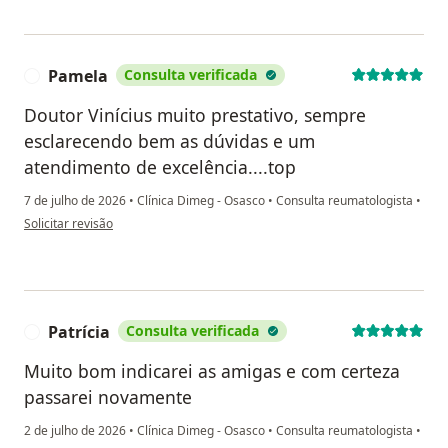
Pamela
Consulta verificada
P
Doutor Vinícius muito prestativo, sempre
esclarecendo bem as dúvidas e um
atendimento de excelência....top
7 de julho de 2026
•
Clínica Dimeg - Osasco
•
Consulta reumatologista
•
na opinião do utilizador Pamela
Solicitar revisão
Patrícia
Consulta verificada
P
Muito bom indicarei as amigas e com certeza
passarei novamente
2 de julho de 2026
•
Clínica Dimeg - Osasco
•
Consulta reumatologista
•
na opinião do utilizador Patrícia