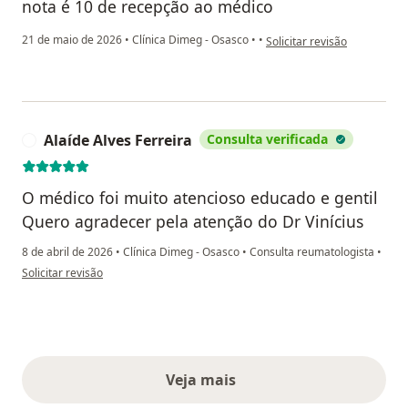
nota é 10 de recepção ao médico
na opinião do utilizador fabr
21 de maio de 2026
•
Clínica Dimeg - Osasco
•
•
Solicitar revisão
Alaíde Alves Ferreira
Consulta verificada
A
O médico foi muito atencioso educado e gentil
Quero agradecer pela atenção do Dr Vinícius
8 de abril de 2026
•
Clínica Dimeg - Osasco
•
Consulta reumatologista
•
na opinião do utilizador Alaíde Alves Ferreira
Solicitar revisão
Veja mais
opiniões acima