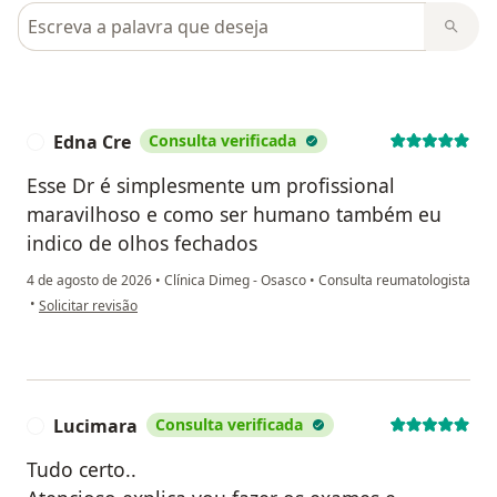
Pesquisar em opiniões
Edna Cre
Consulta verificada
E
Esse Dr é simplesmente um profissional
maravilhoso e como ser humano também eu
indico de olhos fechados
4 de agosto de 2026
•
Clínica Dimeg - Osasco
•
Consulta reumatologista
na opinião do utilizador Edna Cre
•
Solicitar revisão
Lucimara
Consulta verificada
L
Tudo certo..