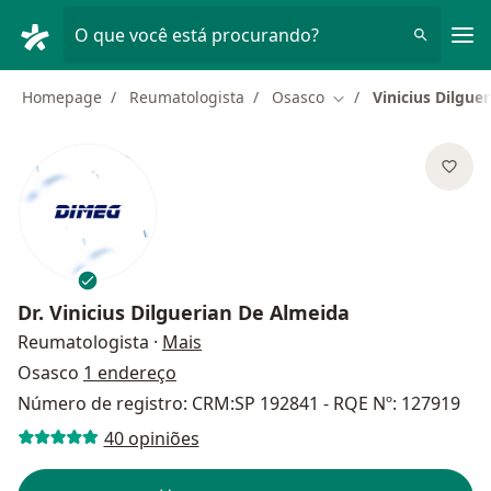
Men
O que você está procurando?
Homepage
Reumatologista
Osasco
Vinicius Dilgue
Mudar de cidade
Dr.
Vinicius Dilguerian De Almeida
sobre as especializações
Reumatologista
·
Mais
Osasco
1 endereço
Número de registro: CRM:SP 192841 - RQE Nº: 127919
40 opiniões