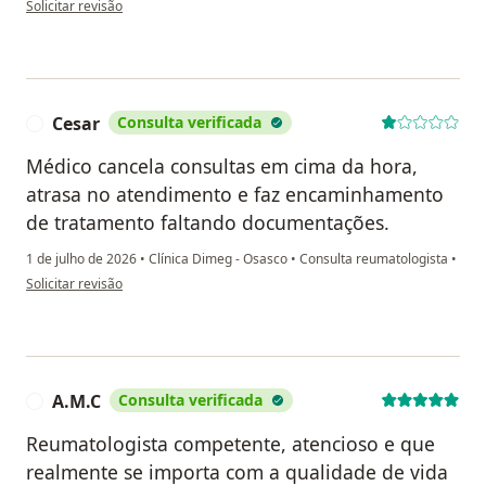
Solicitar revisão
Cesar
Consulta verificada
C
Médico cancela consultas em cima da hora,
atrasa no atendimento e faz encaminhamento
de tratamento faltando documentações.
1 de julho de 2026
•
Clínica Dimeg - Osasco
•
Consulta reumatologista
•
na opinião do utilizador Cesar
Solicitar revisão
A.M.C
Consulta verificada
A
Reumatologista competente, atencioso e que
realmente se importa com a qualidade de vida