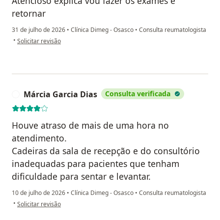
Atencioso explica vou fazer os exames e
retornar
31 de julho de 2026
•
Clínica Dimeg - Osasco
•
Consulta reumatologista
na opinião do utilizador Lucimara
•
Solicitar revisão
Márcia Garcia Dias
Consulta verificada
M
Houve atraso de mais de uma hora no
atendimento.
Cadeiras da sala de recepção e do consultório
inadequadas para pacientes que tenham
dificuldade para sentar e levantar.
10 de julho de 2026
•
Clínica Dimeg - Osasco
•
Consulta reumatologista
na opinião do utilizador Márcia Garcia Dias
•
Solicitar revisão