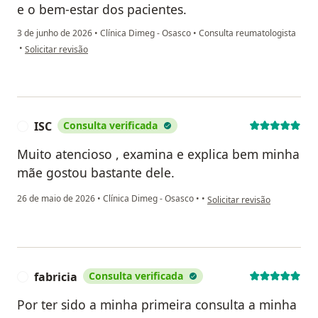
e o bem-estar dos pacientes.
3 de junho de 2026
•
Clínica Dimeg - Osasco
•
Consulta reumatologista
na opinião do utilizador A.M.C
•
Solicitar revisão
ISC
Consulta verificada
I
Muito atencioso , examina e explica bem minha
mãe gostou bastante dele.
na opinião do utilizador ISC
26 de maio de 2026
•
Clínica Dimeg - Osasco
•
•
Solicitar revisão
fabricia
Consulta verificada
F
Por ter sido a minha primeira consulta a minha