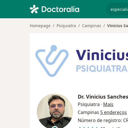
especiali
Homepage
Psiquiatra
Campinas
Vinicius S
Dr.
Vinicius Sanche
sobre 
Psiquiatra
·
Mais
Campinas
5 endereços
Número de registro: C