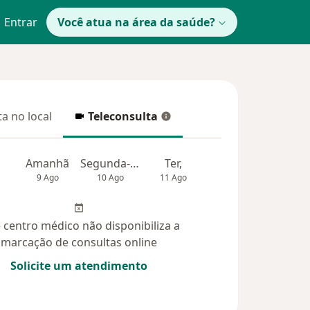
Entrar
Você atua na área da saúde?
a no local
Teleconsulta
 no local
Teleconsulta
Amanhã
Segunda-feira
Ter,
Qua
Qui,
9 Ago
10 Ago
11 Ago
12 Ago
13 Ag
 centro médico não disponibiliza a
marcação de consultas online
Solicite um atendimento