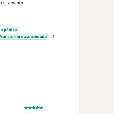
a tratamento.
do pânico
a11y_sr_more_diseases
Transtorno da ansiedade
+11
October 2, 