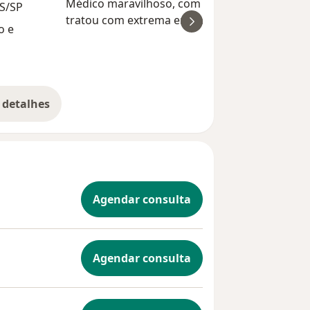
Médico maravilhoso, com escuta ativa, que m
US/SP
tratou com extrema empatia e compaixão.
o e
Durante toda a consulta, me orientou com
clareza e atenção. Se você tem receio de realiz
Nelton Henr
uma consulta on-line, sa...
 detalhes
bre a experiência
Agendar consulta
Agendar consulta