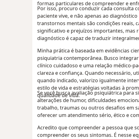
formas particulares de compreender e enf
Por isso, procuro conduzir cada consulta 
paciente vive, e não apenas ao diagnóstic
transtornos mentais são condições reais, 
significativo e prejuízos importantes, m
diagnóstico é capaz de traduzir integralm
Minha prática é baseada em evidências cient
psiquiatria contemporânea. Busco integrar
clínico cuidadoso e uma relação médico-pa
clareza e confiança. Quando necessário, u
quando indicado, valorizo igualmente inte
estilo de vida e estratégias voltadas à pr
Se você busca avaliação psiquiátrica para
qualidade de vida.
alterações de humor, dificuldades emocion
trabalho, traumas ou outros desafios em sa
oferecer um atendimento sério, ético e c
Acredito que compreender a pessoa que so
compreender os seus sintomas. É nesse equi