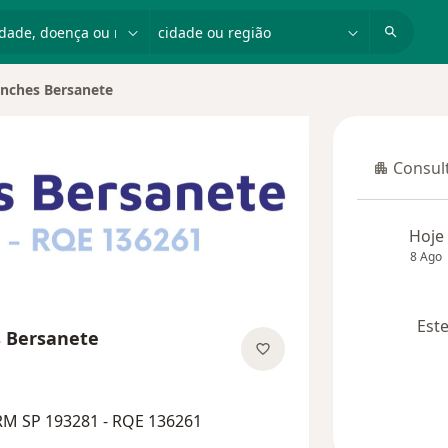
dade, doença ou nome
cidade ou região
anches Bersanete
Consult
Consulta
Hoje
8 Ago
Este
s Bersanete
as especializações
RM SP 193281 - RQE 136261