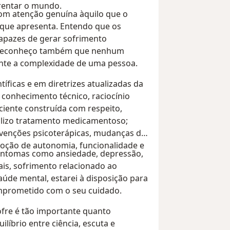
rentar o mundo.
com atenção genuína àquilo que o
o que apresenta. Entendo que os
capazes de gerar sofrimento
as reconheço também que nenhum
ente a complexidade de uma pessoa.
íficas e em diretrizes atualizadas da
 conhecimento técnico, raciocínio
ciente construída com respeito,
tilizo tratamento medicamentoso;
rvenções psicoterápicas, mudanças de
omoção de autonomia, funcionalidade e
 sintomas como ansiedade, depressão,
ais, sofrimento relacionado ao
úde mental, estarei à disposição para
omprometido com o seu cuidado.
fre é tão importante quanto
líbrio entre ciência, escuta e