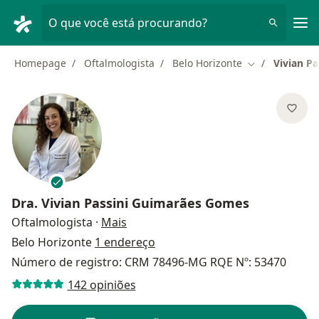
Men
O que você está procurando?
Homepage
Oftalmologista
Belo Horizonte
Vivian P
Mudar de cida
Dra.
Vivian Passini Guimarães Gomes
sobre as especializações
Oftalmologista
·
Mais
Belo Horizonte
1 endereço
Número de registro: CRM 78496-MG RQE Nº: 53470
142 opiniões