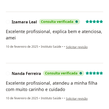
Izamara Leal
Consulta verificada
I
Excelente profissional, explica bem e atenciosa,
amei
na opinião do utilizador Izamar
10 de fevereiro de 2025
•
Instituto Saúde
•
•
Solicitar revisão
Nanda Ferreira
Consulta verificada
N
Excelente profissional, atendeu a minha filha
com muito carinho e cuidado
na opinião do utilizador Nanda 
10 de fevereiro de 2025
•
Instituto Saúde
•
•
Solicitar revisão