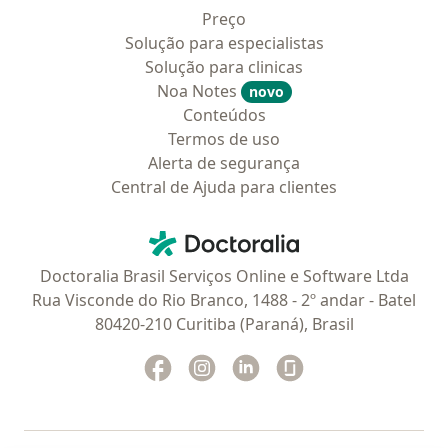
Preço
Solução para especialistas
Solução para clinicas
Noa Notes
novo
Conteúdos
Termos de uso
Alerta de segurança
Central de Ajuda para clientes
Contato
Doctoralia - Homepage
Doctoralia Brasil Serviços Online e Software Ltda
Rua Visconde do Rio Branco, 1488 - 2º andar - Batel
80420-210 Curitiba (Paraná), Brasil
Facebook
abre num novo separador
Instagram
abre num novo separador
Linkedin
abre num novo separad
Glassdoor
abre num novo se