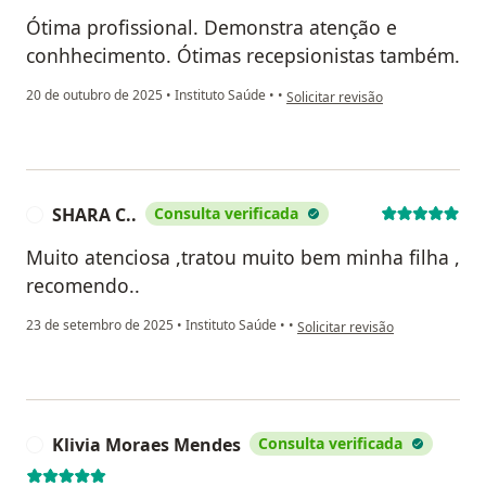
Ótima profissional. Demonstra atenção e
conhhecimento. Ótimas recepsionistas também.
na opinião do utilizador Cleyton
20 de outubro de 2025
•
Instituto Saúde
•
•
Solicitar revisão
SHARA C..
Consulta verificada
S
Muito atenciosa ,tratou muito bem minha filha ,
recomendo..
na opinião do utilizador SHARA 
23 de setembro de 2025
•
Instituto Saúde
•
•
Solicitar revisão
Klivia Moraes Mendes
Consulta verificada
K