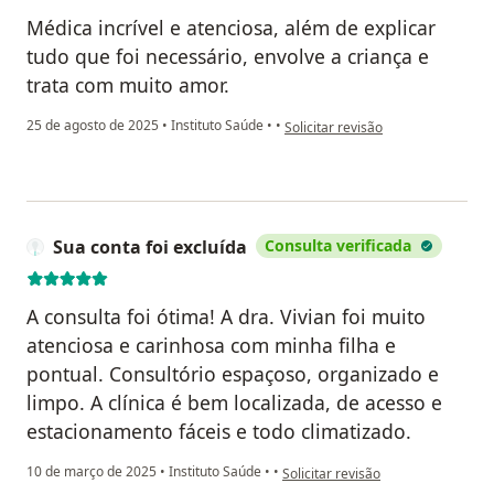
Médica incrível e atenciosa, além de explicar
tudo que foi necessário, envolve a criança e
trata com muito amor.
na opinião do utilizador Klivia M
25 de agosto de 2025
•
Instituto Saúde
•
•
Solicitar revisão
Sua conta foi excluída
Consulta verificada
A consulta foi ótima! A dra. Vivian foi muito
atenciosa e carinhosa com minha filha e
pontual. Consultório espaçoso, organizado e
limpo. A clínica é bem localizada, de acesso e
estacionamento fáceis e todo climatizado.
na opinião do utilizador Sua conta 
10 de março de 2025
•
Instituto Saúde
•
•
Solicitar revisão