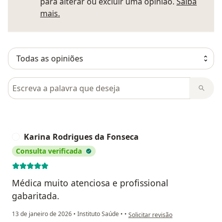
para alterar ou excluir uma opinião.
Saiba
Saber mais sobre pareceres
mais.
Pesquisar em opiniões
Karina Rodrigues da Fonseca
K
Consulta verificada
Médica muito atenciosa e profissional
gabaritada.
na opinião do utilizador Karina R
13 de janeiro de 2026
•
Instituto Saúde
•
•
Solicitar revisão