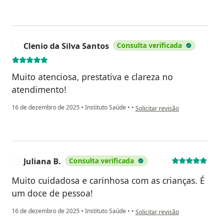
Clenio da Silva Santos
Consulta verificada
C
Muito atenciosa, prestativa e clareza no
atendimento!
na opinião do utilizador Clenio
16 de dezembro de 2025
•
Instituto Saúde
•
•
Solicitar revisão
Juliana B.
Consulta verificada
J
Muito cuidadosa e carinhosa com as crianças. É
um doce de pessoa!
na opinião do utilizador Juliana
16 de dezembro de 2025
•
Instituto Saúde
•
•
Solicitar revisão