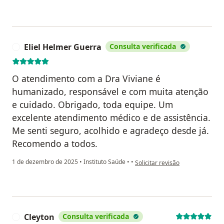
Eliel Helmer Guerra
Consulta verificada
E
O atendimento com a Dra Viviane é
humanizado, responsável e com muita atenção
e cuidado. Obrigado, toda equipe. Um
excelente atendimento médico e de assistência.
Me senti seguro, acolhido e agradeço desde já.
Recomendo a todos.
na opinião do utilizador Eliel H
1 de dezembro de 2025
•
Instituto Saúde
•
•
Solicitar revisão
Cleyton
Consulta verificada
C