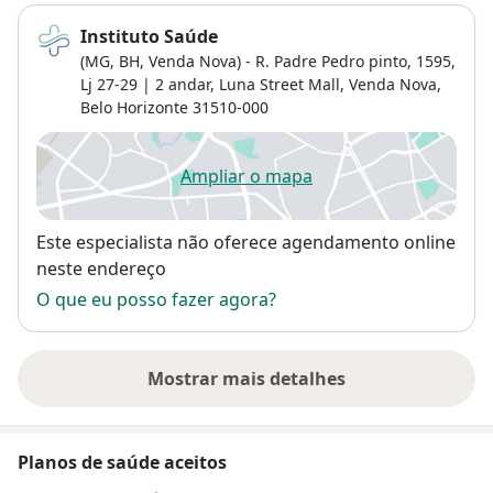
Instituto Saúde
(MG, BH, Venda Nova) - R. Padre Pedro pinto, 1595,
Lj 27-29 | 2 andar, Luna Street Mall,
Venda Nova
,
Belo Horizonte
31510-000
Ampliar o mapa
abre num novo separador
Disponibilidade
Este especialista não oferece agendamento online
neste endereço
O que eu posso fazer agora?
Mostrar mais detalhes
sobre o endereço
Planos de saúde aceitos