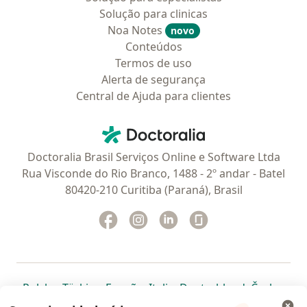
Solução para clinicas
Noa Notes
novo
Conteúdos
Termos de uso
Alerta de segurança
Central de Ajuda para clientes
Contato
Doctoralia - Homepage
Doctoralia Brasil Serviços Online e Software Ltda
Rua Visconde do Rio Branco, 1488 - 2º andar - Batel
80420-210 Curitiba (Paraná), Brasil
Facebook
abre num novo separador
Instagram
abre num novo separador
Linkedin
abre num novo separad
Glassdoor
abre num novo se
abre num novo separador
abre num novo separador
abre num novo separador
abre num novo separado
abre num n
abre
Polska
,
Türkiye
,
España
,
Italia
,
Deutschland
,
Česko
,
abre num novo separador
abre num novo separador
abre num novo separador
abre num novo separa
abre num no
abre n
Portugal
,
México
,
Chile
,
Brasil
,
Argentina
,
Perú
,