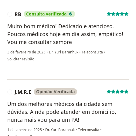
RB
Consulta verificada
R
Muito bom médico! Dedicado e atencioso.
Poucos médicos hoje em dia assim, empático!
Vou me consultar sempre
3 de fevereiro de 2025
•
Dr. Yuri Baranhuk
•
Teleconsulta
•
na opinião do utilizador RB
Solicitar revisão
J.M.R.E
Opinião Verificada
J
Um dos melhores médicos da cidade sem
dúvidas. Ainda pode atender em domicilio,
nunca mais vou para um PA!
1 de janeiro de 2025
•
Dr. Yuri Baranhuk
•
Teleconsulta
•
na opinião do utilizador J.M.R.E