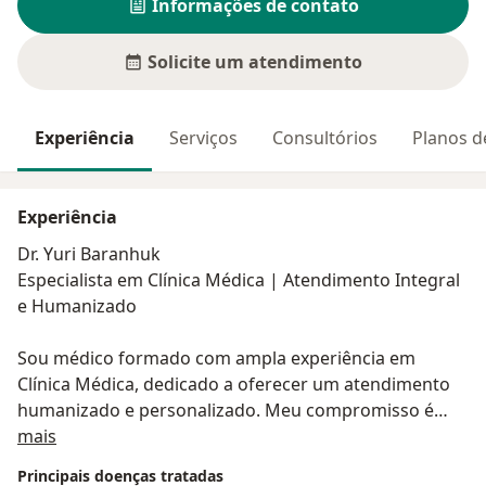
Informações de contato
Solicite um atendimento
Experiência
Serviços
Consultórios
Planos d
Experiência
Dr. Yuri Baranhuk
Especialista em Clínica Médica | Atendimento Integral
e Humanizado
Sou médico formado com ampla experiência em
Clínica Médica, dedicado a oferecer um atendimento
humanizado e personalizado. Meu compromisso é
Sobre mim
compreender as necessidades de cada paciente,
mais
proporcionando diagnósticos precisos e tratamentos
Principais doenças tratadas