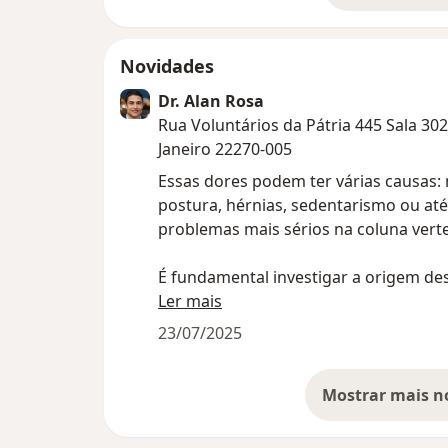
Novidades
Dr. Alan Rosa
Rua Voluntários da Pátria 445 Sala 302
Janeiro 22270-005
Essas dores podem ter várias causas:
postura, hérnias, sedentarismo ou até
problemas mais sérios na coluna verte
É fundamental investigar a origem de
incômodo para evitar que ele evolua!
Ler mais
23/07/2025
Como neurocirurgião, posso te ajudar
entender melhor o seu quadro e indic
tratamento mais adequado.
Sua saúde não pode esperar. Agende