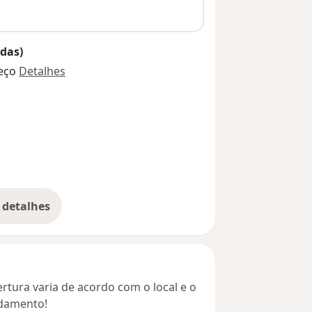
das)
eço
Detalhes
 detalhes
bre o endereço
rtura varia de acordo com o local e o
ndamento!