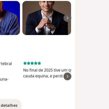
rtebral
May 17, 
No final de 2025 tive um quadro de síndrome 
cauda equina, e perdi a força nas pernas, a
luna-
capacidade de andar, e tive um quadro de dor
intensa 24/7. Dr Alan Rosa recebeu meu caso de
Natasha Oliv
surpresa, se ded...
 detalhes
bre a experiência