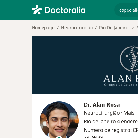
especiali
Homepage
Neurocirurgião
Rio De Janeiro
Mud
Dr.
Alan Rosa
s
Neurocirurgião
·
Mais
Rio de Janeiro
4 endere
Número de registro: C
2919439