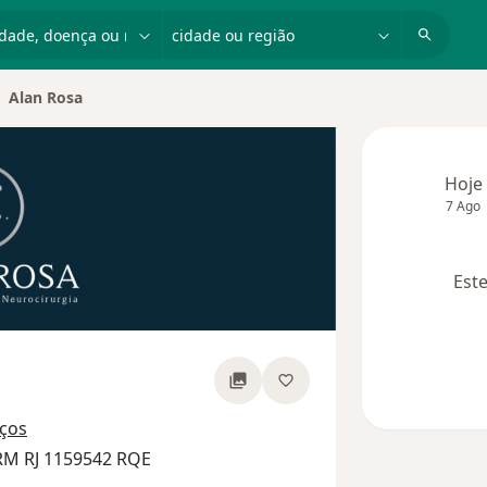
dade, doença ou nome
cidade ou região
Alan Rosa
ar de cidade
Hoje
7 Ago
Este
obre as especializações
ços
RM RJ 1159542 RQE