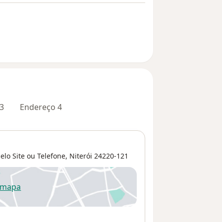
3
Endereço 4
o Site ou Telefone,
Niterói
24220-121
 mapa
re num novo separador