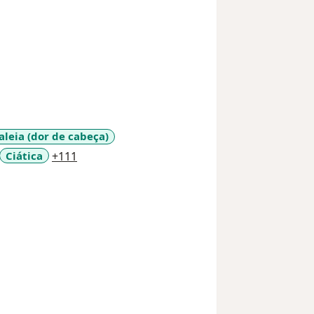
aleia (dor de cabeça)
a11y_sr_more_diseases
Ciática
+111