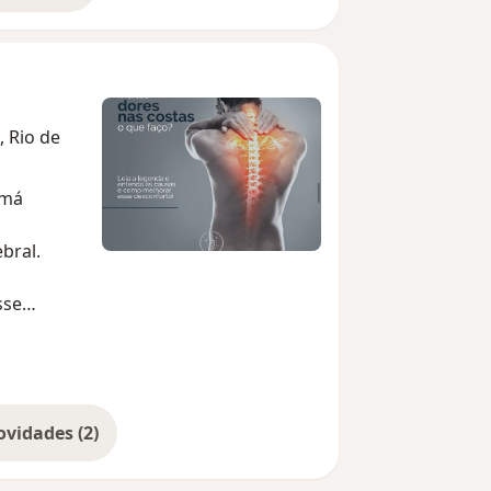
, Rio de
 má
bral.
sse
 a
ar o
Mostrar mais novidades (2)
 uma