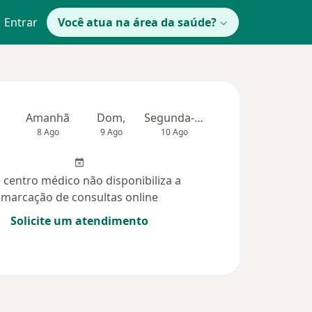
Entrar
Você atua na área da saúde?
Amanhã
Dom,
Segunda-feira
Ter,
Qua
8 Ago
9 Ago
10 Ago
11 Ago
12 Ag
 centro médico não disponibiliza a
marcação de consultas online
Solicite um atendimento