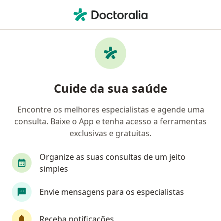
Men
Alergista Pediátrico • Rio de Janeiro, Rio de Janeiro RJ
Filtros
Convênio:
Cassi
Ma
Alergistas pediátricos Cassi em Rio de
Cuide da sua saúde
Janeiro
Encontre os melhores especialistas e agende uma
consulta. Baixe o App e tenha acesso a ferramentas
exclusivas e gratuitas.
Organize as suas consultas de um jeito
simples
Envie mensagens para os especialistas
First Class
Dr. Rodrigo Farias
·
Mais
Alergista pediátrico, Alergista
Receba notificações