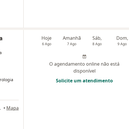
a
Hoje
Amanhã
Sáb,
Dom,
6 Ago
7 Ago
8 Ago
9 Ago
a
O agendamento online não está
disponível
rologia
Solicite um atendimento
uque de Caxias
•
Mapa