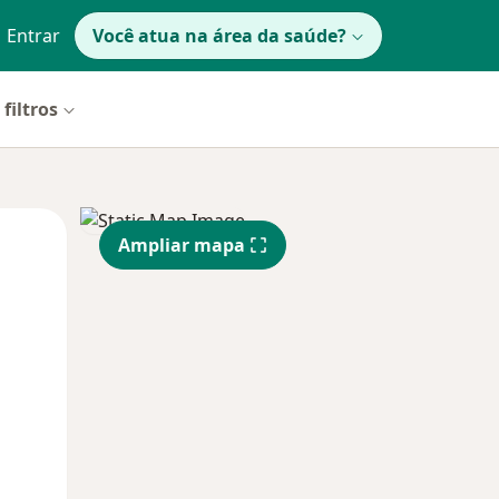
Entrar
Você atua na área da saúde?
filtros
Segunda-feira
Ter,
Qua
Ampliar mapa
10 Ago
11 Ago
12 Ago