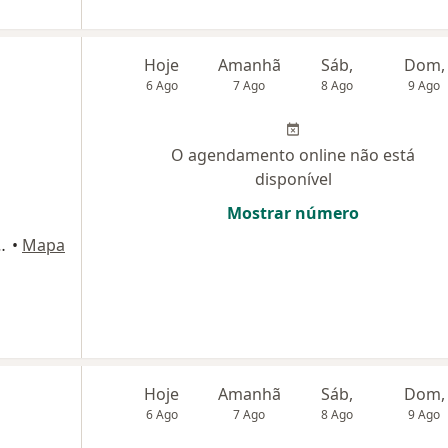
Hoje
Amanhã
Sáb,
Dom,
6 Ago
7 Ago
8 Ago
9 Ago
O agendamento online não está
disponível
Mostrar número
 sala:1205, Rio de Janeiro
•
Mapa
Hoje
Amanhã
Sáb,
Dom,
6 Ago
7 Ago
8 Ago
9 Ago