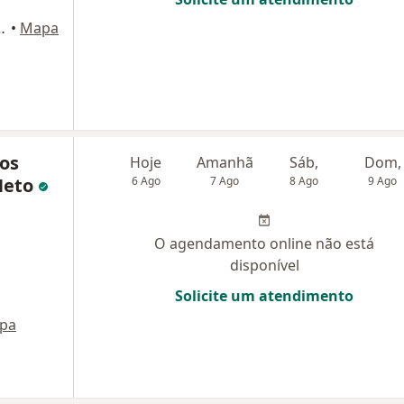
ijuca -----, Rio de Janeiro
•
Mapa
dos
Hoje
Amanhã
Sáb,
Dom,
Neto
6 Ago
7 Ago
8 Ago
9 Ago
O agendamento online não está
disponível
Solicite um atendimento
pa