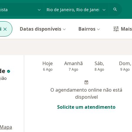
dade, doença ou nome
cidade ou região
i
Datas disponíveis
Bairros
Mais 
Hoje
Amanhã
Sáb,
Dom,
ade
6 Ago
7 Ago
8 Ago
9 Ago
gião
O agendamento online não está
disponível
Solicite um atendimento
Mapa