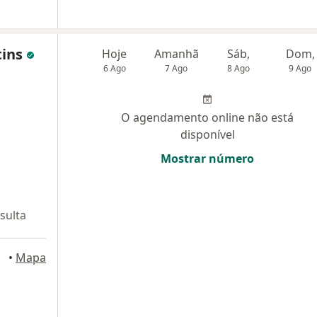
tins
Hoje
Amanhã
Sáb,
Dom,
6 Ago
7 Ago
8 Ago
9 Ago
O agendamento online não está
disponível
Mostrar número
sulta
eiro
•
Mapa