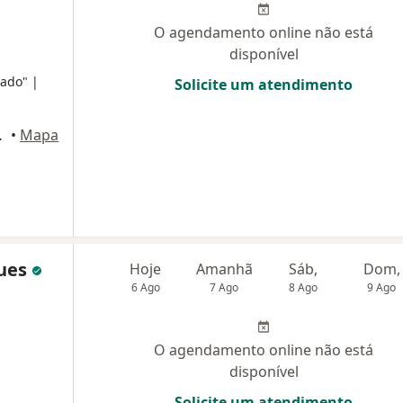
O agendamento online não está
disponível
ado" |
Solicite um atendimento
 Rio de Janeiro
•
Mapa
ques
Hoje
Amanhã
Sáb,
Dom,
6 Ago
7 Ago
8 Ago
9 Ago
O agendamento online não está
disponível
Solicite um atendimento