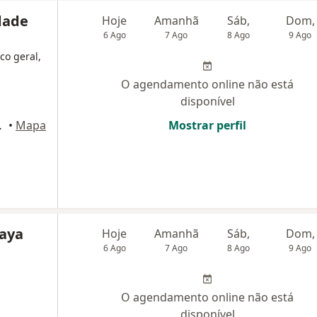
dade
Hoje
Amanhã
Sáb,
Dom,
6 Ago
7 Ago
8 Ago
9 Ago
co geral,
O agendamento online não está
disponível
 Rio de Janeiro
•
Mapa
Mostrar perfil
raya
Hoje
Amanhã
Sáb,
Dom,
6 Ago
7 Ago
8 Ago
9 Ago
O agendamento online não está
disponível