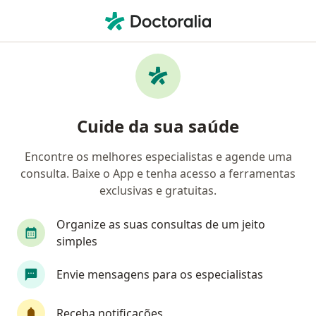
Men
Alergista • Duque de Caxias, Rio de Janeiro RJ
Filtros
Convênio:
Mediservice
Alergistas Mediservice em Duque de Caxias
Cuide da sua saúde
Encontre os melhores especialistas e agende uma
consulta. Baixe o App e tenha acesso a ferramentas
exclusivas e gratuitas.
Organize as suas consultas de um jeito
simples
Dra. Renata Mello Vieira
Envie mensagens para os especialistas
·
Mais
Alergista
110 opiniões
Receba notificações