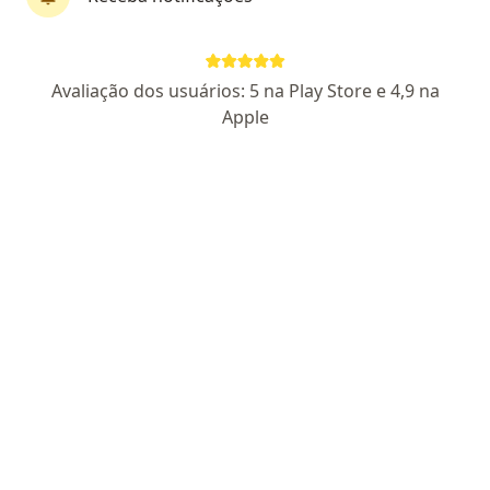
CRM: 707856-RJ
Pacientes fiéis
Rua Getulio Vargas 87 sala 902 e 904, Nova Iguaçu
•
Mapa
Avaliação dos usuários: 5 na Play Store e 4,9 na
Consultório particular
Apple
Aceita Mediservice
Consulta alergia e imunologia
Esse especialista não oferece agendamento online para esse endereço.
Solicite um atendimento