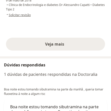
9 de maio de 2018
•
Clínica de Endocrinologia e diabetes Dr Alessandro Capatti
•
Diabetes
Tipo 2
na opinião do utilizador Sua conta foi excluída
•
Solicitar revisão
Veja mais
opiniões acima
Dúvidas respondidas
1 dúvidas de pacientes respondidas na Doctoralia
Boa noite estou tomando sibutramina na parte da manhã , queria tomar
fluoxetina á noite a algum risc
Boa noite estou tomando sibutramina na parte