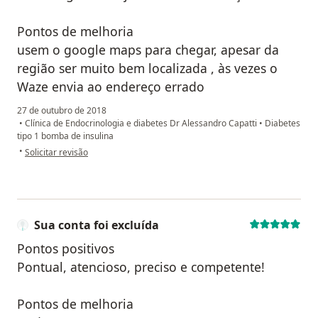
Pontos de melhoria
usem o google maps para chegar, apesar da
região ser muito bem localizada , às vezes o
Waze envia ao endereço errado
27 de outubro de 2018
•
Clínica de Endocrinologia e diabetes Dr Alessandro Capatti
•
Diabetes
tipo 1 bomba de insulina
na opinião do utilizador Sua conta foi excluída
•
Solicitar revisão
Sua conta foi excluída
Pontos positivos
Pontual, atencioso, preciso e competente!
Pontos de melhoria