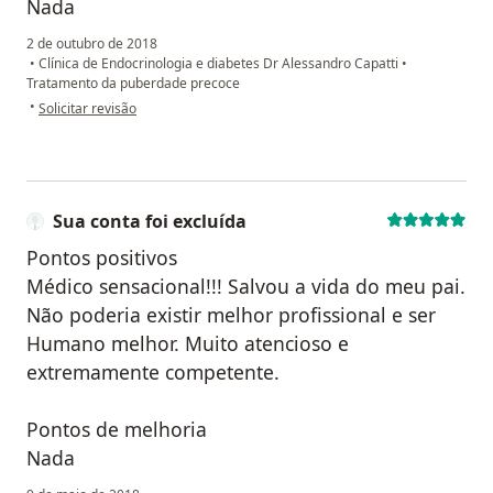
Nada
2 de outubro de 2018
•
Clínica de Endocrinologia e diabetes Dr Alessandro Capatti
•
Tratamento da puberdade precoce
na opinião do utilizador Sua conta foi excluída
•
Solicitar revisão
Sua conta foi excluída
Pontos positivos
Médico sensacional!!! Salvou a vida do meu pai.
Não poderia existir melhor profissional e ser
Humano melhor. Muito atencioso e
extremamente competente.
Pontos de melhoria
Nada