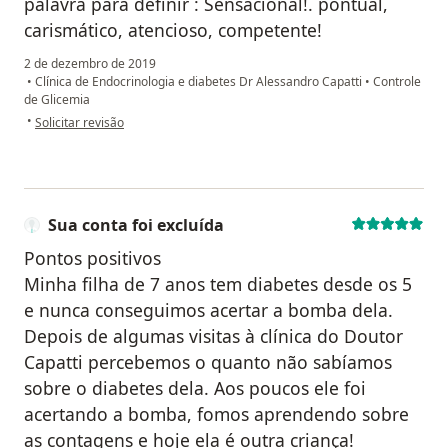
palavra para definir : Sensacional!. pontual,
carismático, atencioso, competente!
2 de dezembro de 2019
•
Clínica de Endocrinologia e diabetes Dr Alessandro Capatti
•
Controle
de Glicemia
na opinião do utilizador Sua conta foi excluída
•
Solicitar revisão
Sua conta foi excluída
Pontos positivos
Minha filha de 7 anos tem diabetes desde os 5
e nunca conseguimos acertar a bomba dela.
Depois de algumas visitas à clínica do Doutor
Capatti percebemos o quanto não sabíamos
sobre o diabetes dela. Aos poucos ele foi
acertando a bomba, fomos aprendendo sobre
as contagens e hoje ela é outra criança!