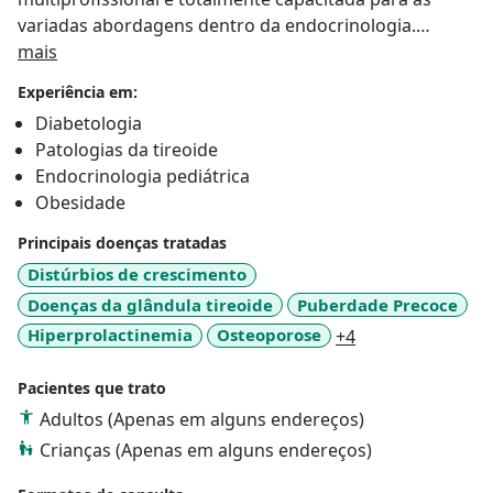
variadas abordagens dentro da endocrinologia.
Sobre mim
Trabalhamos com o que há de mais moderno e
mais
tecnologia aplicada ao tratamento do diabetes, como
Experiência em:
sistemas de infusão de insulina ( bombas de insulina )
Diabetologia
e sensores de glicose, bombas adesivas,etc
Patologias da tireoide
Endocrinologia pediátrica
Obesidade
Principais doenças tratadas
Distúrbios de crescimento
Doenças da glândula tireoide
Puberdade Precoce
a11y_sr_more_d
Hiperprolactinemia
Osteoporose
+4
Pacientes que trato
Adultos (Apenas em alguns endereços)
Crianças (Apenas em alguns endereços)