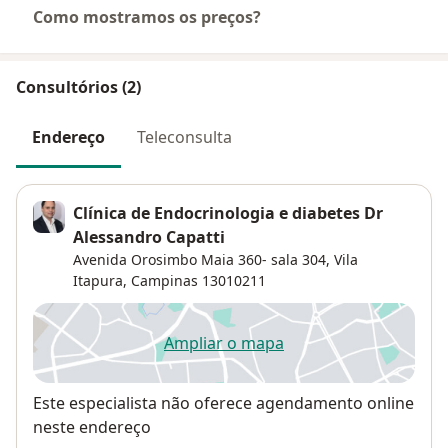
Como mostramos os preços?
Consultórios (2)
Endereço
Teleconsulta
Clínica de Endocrinologia e diabetes Dr
Alessandro Capatti
Avenida Orosimbo Maia 360- sala 304,
Vila
Itapura
,
Campinas
13010211
Ampliar o mapa
abre num novo separador
Disponibilidade
Este especialista não oferece agendamento online
neste endereço