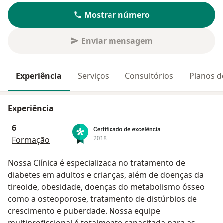
Mostrar número
Enviar mensagem
Experiência
Serviços
Consultórios
Planos d
Experiência
6
Formação
Nossa Clínica é especializada no tratamento de
diabetes em adultos e crianças, além de doenças da
tireoide, obesidade, doenças do metabolismo ósseo
como a osteoporose, tratamento de distúrbios de
crescimento e puberdade. Nossa equipe
multiprofissional é totalmente capacitada para as