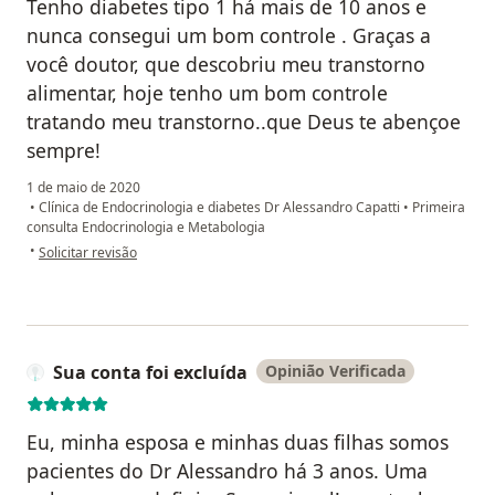
Tenho diabetes tipo 1 há mais de 10 anos e
nunca consegui um bom controle . Graças a
você doutor, que descobriu meu transtorno
alimentar, hoje tenho um bom controle
tratando meu transtorno..que Deus te abençoe
sempre!
1 de maio de 2020
•
Clínica de Endocrinologia e diabetes Dr Alessandro Capatti
•
Primeira
consulta Endocrinologia e Metabologia
na opinião do utilizador Sua conta foi excluída
•
Solicitar revisão
Sua conta foi excluída
Opinião Verificada
Eu, minha esposa e minhas duas filhas somos
pacientes do Dr Alessandro há 3 anos. Uma