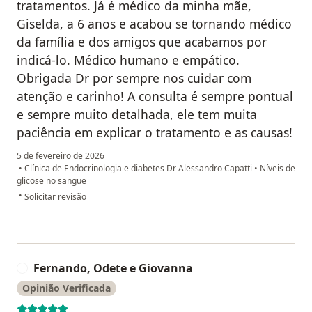
tratamentos. Já é médico da minha mãe,
Giselda, a 6 anos e acabou se tornando médico
da família e dos amigos que acabamos por
indicá-lo. Médico humano e empático.
Obrigada Dr por sempre nos cuidar com
atenção e carinho! A consulta é sempre pontual
e sempre muito detalhada, ele tem muita
paciência em explicar o tratamento e as causas!
5 de fevereiro de 2026
•
Clínica de Endocrinologia e diabetes Dr Alessandro Capatti
•
Níveis de
glicose no sangue
na opinião do utilizador Graziella Pratas
•
Solicitar revisão
Fernando, Odete e Giovanna
F
Opinião Verificada