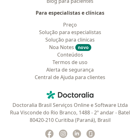
Blog para pacientes
Para especialistas e clínicas
Preço
Solução para especialistas
Solução para clinicas
Noa Notes
novo
Conteúdos
Termos de uso
Alerta de segurança
Central de Ajuda para clientes
Contato
Doctoralia - Homepage
Doctoralia Brasil Serviços Online e Software Ltda
Rua Visconde do Rio Branco, 1488 - 2º andar - Batel
80420-210 Curitiba (Paraná), Brasil
Facebook
abre num novo separador
Instagram
abre num novo separador
Linkedin
abre num novo separad
Glassdoor
abre num novo se