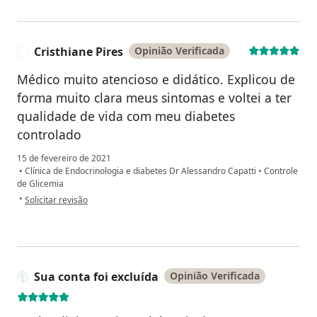
Cristhiane Pires
Opinião Verificada
C
Médico muito atencioso e didático. Explicou de
forma muito clara meus sintomas e voltei a ter
qualidade de vida com meu diabetes
controlado
15 de fevereiro de 2021
•
Clínica de Endocrinologia e diabetes Dr Alessandro Capatti
•
Controle
de Glicemia
na opinião do utilizador Cristhiane Pires
•
Solicitar revisão
Sua conta foi excluída
Opinião Verificada