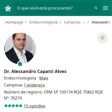
Men
O que você está procurando?
Homepage
Endocrinologista
Campinas
Alessandro 
Mudar de cidade
Dr.
Alessandro Capatti Alves
sobre as especializações
Endocrinologista
·
Mais
Campinas
1 endereço
Número de registro: CRM SP 105174 RQE 75862 RQE
Nº: 76274
15 opiniões