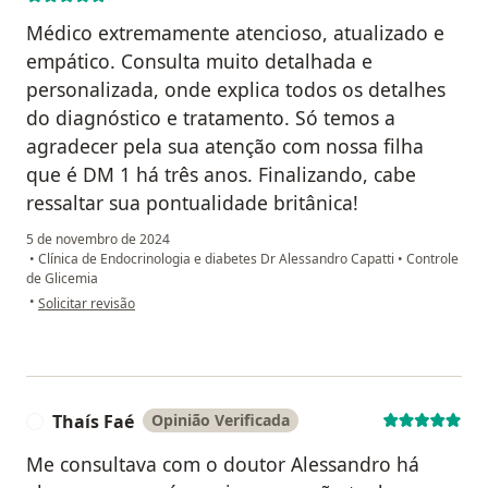
Médico extremamente atencioso, atualizado e
empático. Consulta muito detalhada e
personalizada, onde explica todos os detalhes
do diagnóstico e tratamento. Só temos a
agradecer pela sua atenção com nossa filha
que é DM 1 há três anos. Finalizando, cabe
ressaltar sua pontualidade britânica!
5 de novembro de 2024
•
Clínica de Endocrinologia e diabetes Dr Alessandro Capatti
•
Controle
de Glicemia
na opinião do utilizador Fernando, Odete e Giovanna
•
Solicitar revisão
Thaís Faé
Opinião Verificada
T
Me consultava com o doutor Alessandro há