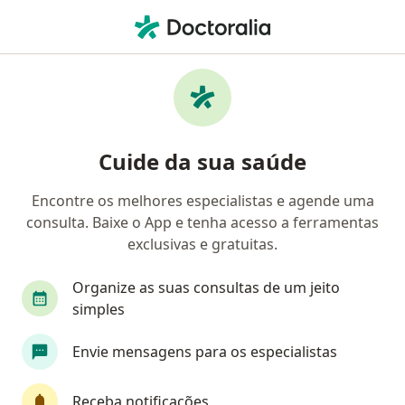
Men
Primeira Consulta Endocrinologia E Metabologia • Campinas, São Paulo SP
Filtros
• 1
Convênio
Mapa
Primeira consulta Endocrinologia e
Cuide da sua saúde
Metabologia em Campinas: clínicas e
especialistas
Encontre os melhores especialistas e agende uma
consulta. Baixe o App e tenha acesso a ferramentas
Qual especialização você está procurando?
exclusivas e gratuitas.
Endocrinologista
Médico clínico geral
Gin
Organize as suas consultas de um jeito
simples
Envie mensagens para os especialistas
Receba notificações